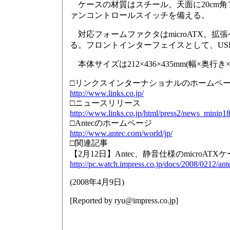
ケースの材質はスチール。天面に20cm角
ァンコントロールスイッチを備える。
対応フォームファクタはmicroATX。拡張ベ
る。フロントインターフェイスとして、USB 
本体サイズは212×436×435mm(幅×奥行
□リンクスインターナショナルのホームペ
http://www.links.co.jp/
□ニュースリリース
http://www.links.co.jp/html/press2/news_minip1
□Antecのホームページ
http://www.antec.com/world/jp/
□関連記事
【2月12日】Antec、静音仕様のmicroATXケー
http://pc.watch.impress.co.jp/docs/2008/0212/ant
(
2008年4月9日
)
[Reported by
ryu@impress.co.jp
]