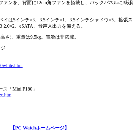
ファンを、背面に12cm角ファンを搭載し、バックパネルに3段
イは5インチ×3、3.5インチ×1、3.5インチシャドウ×5。拡張
2.0×2、eSATA、音声入出力を備える。
き×高さ)、重量は9.5kg。電源は非搭載。
ージ
80white.html
ス「Mini P180」
ec.htm
【PC Watchホームページ】