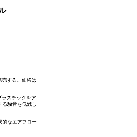
デル
日より発売する。価格は
、プラスチックをア
する騒音を低減し
果的なエアフロー