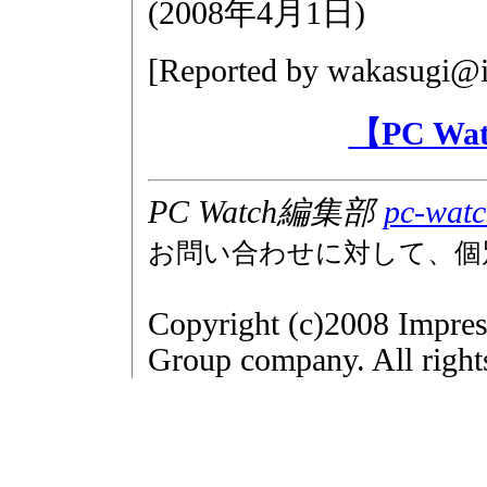
(
2008年4月1日
)
[Reported by
wakasugi@i
【PC W
PC Watch編集部
pc-watc
お問い合わせに対して、個
Copyright (c)2008 Impres
Group company. All right