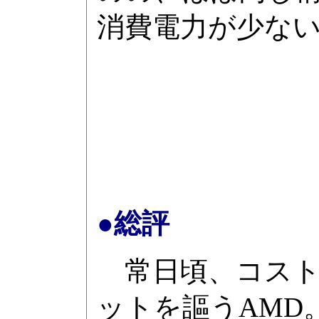
消費電力が少な
●総評
常日頃、コスト
ットを謳うAMD。ま