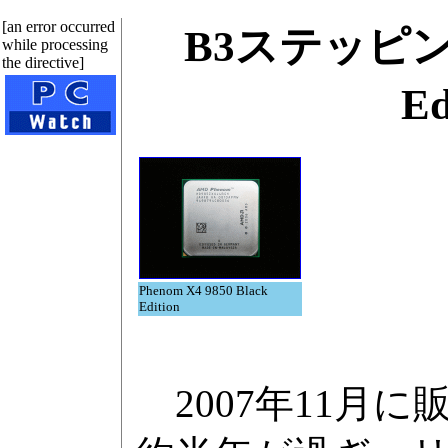
[an error occurred
B3ステッピング採
while processing
the directive]
E
Phenom X4 9850 Black
Edition
2007年11月に販