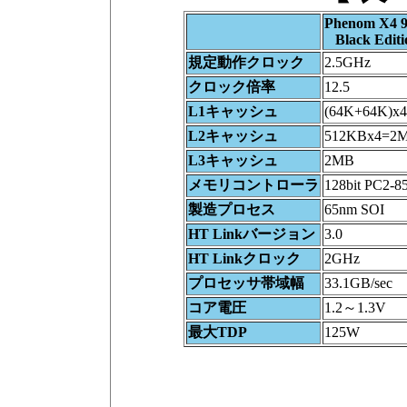
Phenom X4 
Black Editi
規定動作クロック
2.5GHz
クロック倍率
12.5
L1キャッシュ
(64K+64K)x
L2キャッシュ
512KBx4=2
L3キャッシュ
2MB
メモリコントローラ
128bit PC2-8
製造プロセス
65nm SOI
HT Linkバージョン
3.0
HT Linkクロック
2GHz
プロセッサ帯域幅
33.1GB/sec
コア電圧
1.2～1.3V
最大TDP
125W