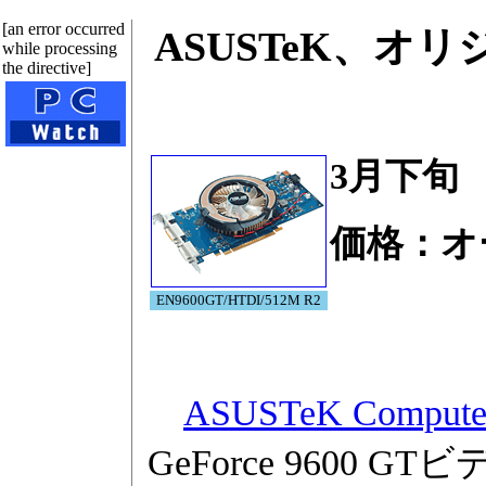
[an error occurred
ASUSTeK、オリジ
while processing
the directive]
3月下旬
価格：オ
EN9600GT/HTDI/512M R2
ASUSTeK Compute
GeForce 9600 G