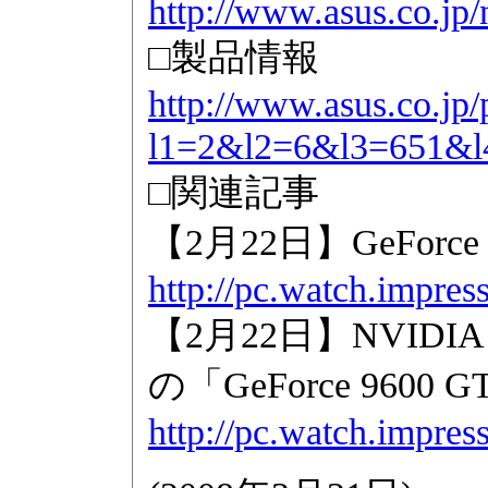
http://www.asus.co.j
□製品情報
http://www.asus.co.jp/
l1=2&l2=6&l3=651&
□関連記事
【2月22日】GeFor
http://pc.watch.impres
【2月22日】NVID
の「GeForce 9600 
http://pc.watch.impres