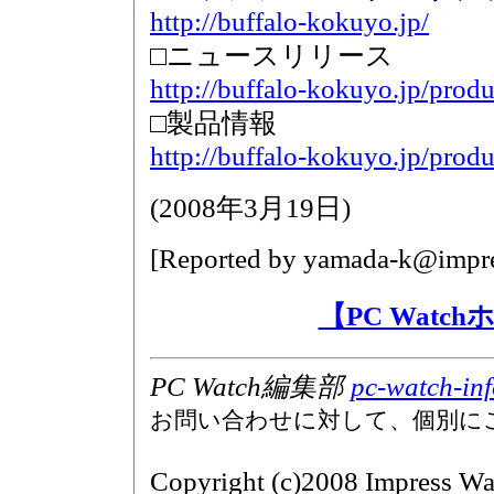
http://buffalo-kokuyo.jp/
□ニュースリリース
http://buffalo-kokuyo.jp/prod
□製品情報
http://buffalo-kokuyo.jp/prod
(
2008年3月19日
)
[Reported by
yamada-k@impre
【PC Watc
PC Watch編集部
pc-watch-in
お問い合わせに対して、個別に
Copyright (c)2008 Impress Wa