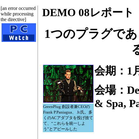
[an error occurred
DEMO 08レポー
while processing
the directive]
1つのプラグで
る
会期：1月
会場：Deser
& Spa, P
GreenPlug 創設者兼CEOの
Frank P.Paniagua、 Jr.氏。多
くのACアダプタを投げ捨て
て、“これらを統一しよ
う”とアピールした