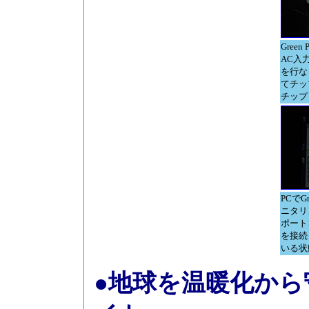
Gree
AC入
を行な
てチッ
チップ
PCでG
ニタリ
ポート
を接続
いる状
●地球を温暖化か