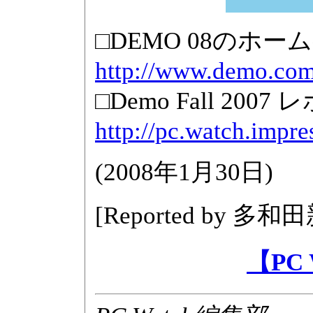
□DEMO 08のホー
http://www.demo.com
□Demo Fall 20
http://pc.watch.impr
(
2008年1月30日
)
[Reported by
多和田
【PC