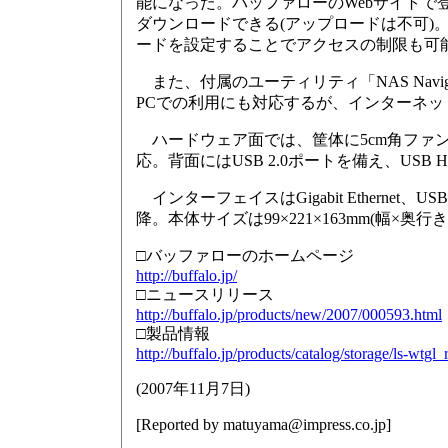
能になった。バッファローのWebサイトで登録
ダウンロードできる(アップロードは不可)。ダ
ードを設定することでアクセスの制限も可
また、付属のユーティリティ「NAS Navi
PCでの利用にも対応するが、インターネッ
ハードウェア面では、筐体に5cm角ファン
応。背面にはUSB 2.0ポートを備え、USB
インターフェイスはGigabit Ethernet、USB 2.0
降。本体サイズは99×221×163mm(幅×奥行
□バッファローのホームページ
http://buffalo.jp/
□ニュースリリース
http://buffalo.jp/products/new/2007/000593.html
□製品情報
http://buffalo.jp/products/catalog/storage/ls-wtgl
(
2007年11月7日
)
[Reported by
matuyama@impress.co.jp
]