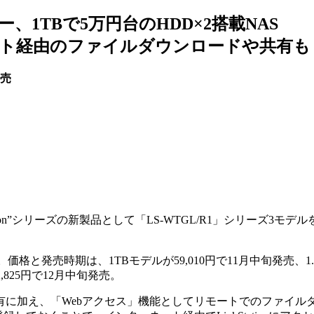
、1TBで5万円台のHDD×2搭載NAS
ト経由のファイルダウンロードや共有も
発売
tation”シリーズの新製品として「LS-WTGL/R1」シリーズ3モデ
ル。価格と発売時期は、1TBモデルが59,010円で11月中旬発売、1
2,825円で12月中旬発売。
ル共有に加え、「Webアクセス」機能としてリモートでのファイ