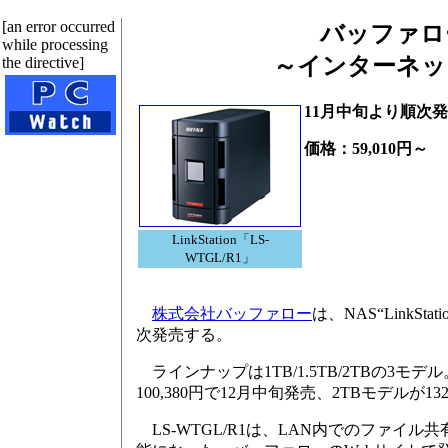
[an error occurred
バッファロー
while processing
～インターネッ
the directive]
11月中旬より順次
価格：59,010円～
LinkStation「LS-
WTGL/R1」
株式会社バッファロー
は、NAS“LinkS
次発売する。
ラインナップは1TB/1.5TB/2TBの3モデ
100,380円で12月中旬発売、2TBモデルが13
LS-WTGL/R1は、LAN内でのファイ