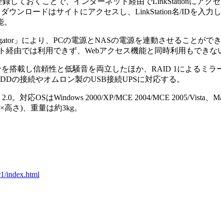
しておくことで、インターネット経由でLinkStationにア
ウンロードはサイトにアクセスし、LinkStation名/IDを入
能。
gator」により、PCの電源とNASの電源を連動させることが
ト経由では利用できず、Webアクセス機能と同時利用もできな
を搭載し信頼性と低騒音を両立したほか、RAID 1によるミラ
 HDDの接続やオムロン製のUSB接続UPSに対応する。
。対応OSはWindows 2000/XP/MCE 2004/MCE 2005/Vista、Mac
き×高さ)、重量は約3kg。
_r1/index.html