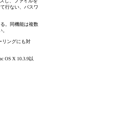
クセスし、ファイルを
力して行ない、パスワ
できる。同機能は複数
い。
ーリングにも対
 OS X 10.3.9以