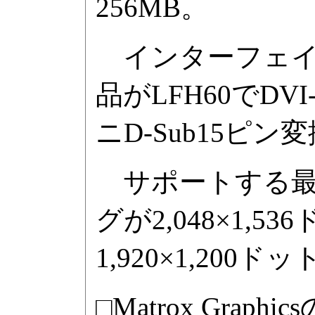
256MB。
インターフェイスは通
品がLFH60でD
ニD-Sub15ピ
サポートする最大解
グが2,048×1,
1,920×1,20
□Matrox Grap