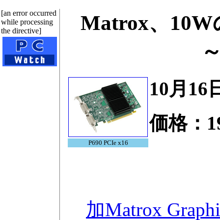
[an error occurred
Matrox、10
while processing
the directive]
～
10月16
価格：1
P690 PCIe x16
加Matrox Graphi