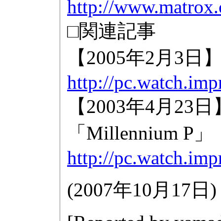
http://www.matrox.
□関連記事
【2005年2月3日】Mat
http://pc.watch.im
【2003年4月23日
「Millennium P」
http://pc.watch.im
(
2007年10月17日
)