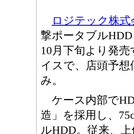
ロジテック株式
撃ポータブルHDD「L
10月下旬より発
イスで、店頭予想価
み。
ケース内部でHD
造」を採用し、7
ルHDD。従来、