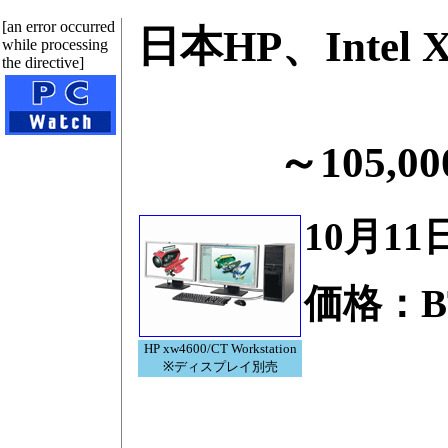
[an error occurred
日本HP、Inte
while processing
the directive]
～105,
10月1
価格：B
HP xw4600/CT Workstation
※ディスプレイ別売