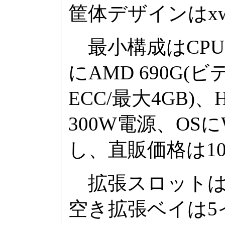
筐体デザインはxw4
最小構成はCPUにO
にAMD 690G(ビ
ECC/最大4GB)、
300W電源、OSにWind
し、直販価格は105
拡張スロットはPCI 
空き拡張ベイは5イ