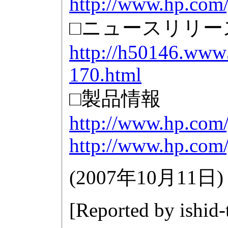
http://www.hp.com/
□ニュースリリー
http://h50146.www
170.html
□製品情報
http://www.hp.com
http://www.hp.com
(
2007年10月11日
)
[Reported by
ishid