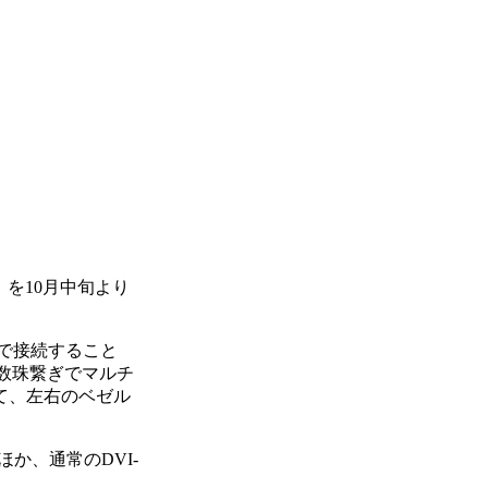
X」を10月中旬より
ルで接続すること
Xを数珠繋ぎでマルチ
て、左右のベゼル
のほか、通常のDVI-