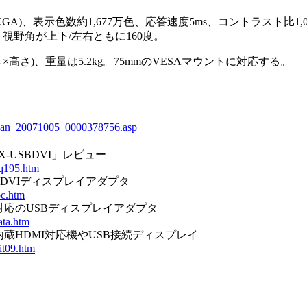
XGA)、表示色数約1,677万色、応答速度5ms、コントラスト比1,0
方m、視野角が上下/左右ともに160度。
行き×高さ)、重量は5.2kg。75mmのVESAマウントに対応する。
japan_20071005_0000378756.asp
-USBDVI」レビュー
iq195.htm
→DVIディスプレイアダプタ
oc.htm
+対応のUSBディスプレイアダプタ
ata.htm
ーカ内蔵HDMI対応機やUSB接続ディスプレイ
it09.htm