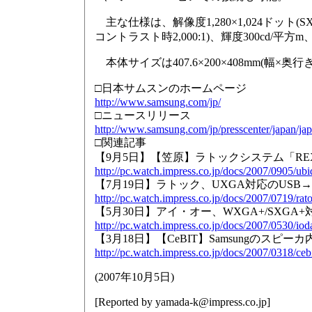
主な仕様は、解像度1,280×1,024ドット(S
コントラスト時2,000:1)、輝度300cd/平
本体サイズは407.6×200×408mm(幅×奥
□日本サムスンのホームページ
http://www.samsung.com/jp/
□ニュースリリース
http://www.samsung.com/jp/presscenter/japan/
□関連記事
【9月5日】【笠原】ラトックシステム「REX
http://pc.watch.impress.co.jp/docs/2007/0905/ub
【7月19日】ラトック、UXGA対応のUSB
http://pc.watch.impress.co.jp/docs/2007/0719/rat
【5月30日】アイ・オー、WXGA+/SXGA
http://pc.watch.impress.co.jp/docs/2007/0530/iod
【3月18日】【CeBIT】Samsungのスピ
http://pc.watch.impress.co.jp/docs/2007/0318/ceb
(
2007年10月5日
)
[Reported by
yamada-k@impress.co.jp
]