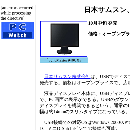
[an error occurred
日本サムスン、
while processing
the directive]
10月中旬 発売
価格：オープンプラ
「SyncMaster 940UX」
日本サムスン株式会社
は、USBでディスプ
発売する。価格はオープンプライスで、店頭予
液晶ディスプレイ本体に、USBディスプレ
で、PC画面の表示ができる。USBのダウンスト
ディスプレイを構築できるという。通常のU
幅は約14mmのスリムタイプになっている。
USB接続での対応OSはWindows 2000/
D、ミニD-Sub15ピンでの接続も可能。