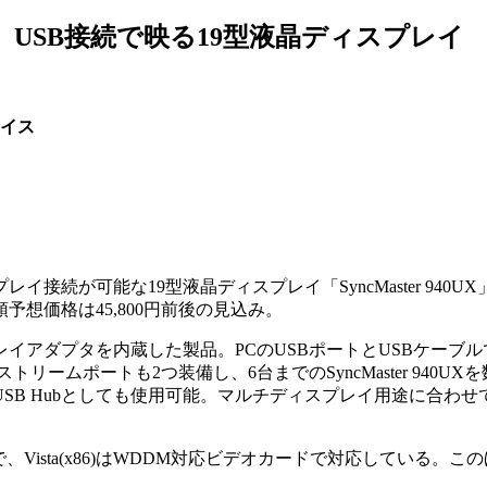
USB接続で映る19型液晶ディスプレイ
イス
レイ接続が可能な19型液晶ディスプレイ「SyncMaster 940U
想価格は45,800円前後の見込み。
イアダプタを内蔵した製品。PCのUSBポートとUSBケーブ
リームポートも2つ装備し、6台までのSyncMaster 940U
SB Hubとしても使用可能。マルチディスプレイ用途に合わせ
XPで、Vista(x86)はWDDM対応ビデオカードで対応している。こ