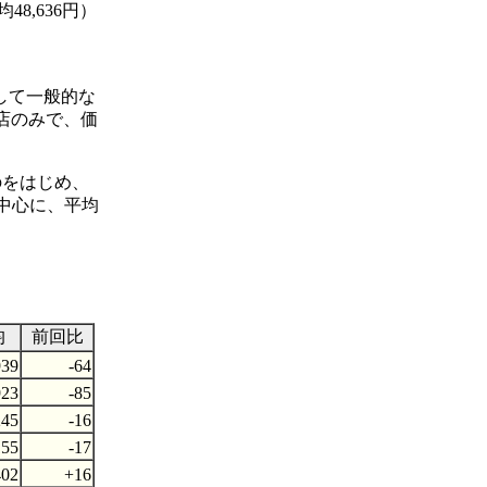
48,636円）
として一般的な
1店のみで、価
したのをはじめ、
ルを中心に、平均
均
前回比
939
-64
923
-85
245
-16
155
-17
402
+16