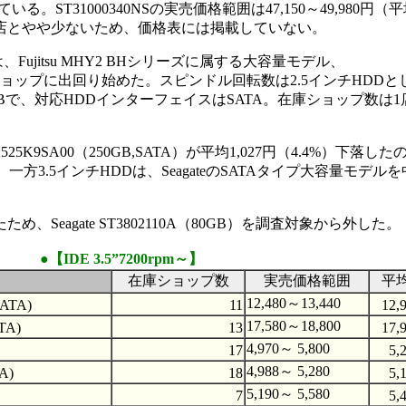
る。ST31000340NSの実売価格範囲は47,150～49,980円（平均
6店とやや少ないため、価格表には掲載していない。
Fujitsu MHY2 BHシリーズに属する大容量モデル、
）が一部ショップに出回り始めた。スピンドル回転数は2.5インチHDD
8MBで、対応HDDインターフェイスはSATA。在庫ショップ数は
525K9SA00（250GB,SATA）が平均1,027円（4.4%）下落
落。一方3.5インチHDDは、SeagateのSATAタイプ大容量モデ
eagate ST3802110A（80GB）を調査対象から外した。
●【IDE 3.5”7200rpm～】
在庫ショップ数
実売価格範囲
平
12,480～13,440
SATA)
11
12,
17,580～18,800
TA)
13
17,
4,970～ 5,800
17
5,
4,988～ 5,280
A)
18
5,
5,190～ 5,580
7
5,