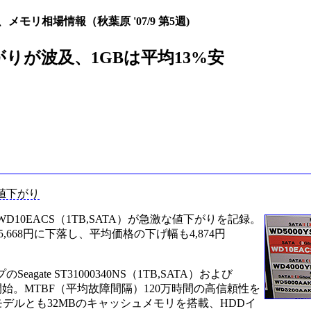
、メモリ相場情報（秋葉原 '07/9 第5週)
りが波及、1GBは平均13%安
激な値下がり
l WD10EACS（1TB,SATA）が急激な値下がりを記録。
35,668円に下落し、平均価格の下げ幅も4,874円
。
eagate ST31000340NS（1TB,SATA）および
）が販売開始。MTBF（平均故障間隔）120万時間の高信頼性を
し、2モデルとも32MBのキャッシュメモリを搭載、HDDイ