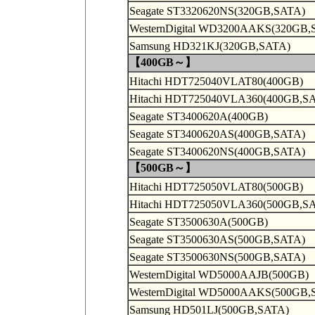
Seagate ST3320620NS(320GB,SATA)
WesternDigital WD3200AAKS(320GB,
Samsung HD321KJ(320GB,SATA)
【400GB～】
Hitachi HDT725040VLAT80(400GB)
Hitachi HDT725040VLA360(400GB,S
Seagate ST3400620A(400GB)
Seagate ST3400620AS(400GB,SATA)
Seagate ST3400620NS(400GB,SATA)
【500GB～】
Hitachi HDT725050VLAT80(500GB)
Hitachi HDT725050VLA360(500GB,S
Seagate ST3500630A(500GB)
Seagate ST3500630AS(500GB,SATA)
Seagate ST3500630NS(500GB,SATA)
WesternDigital WD5000AAJB(500GB)
WesternDigital WD5000AAKS(500GB,
Samsung HD501LJ(500GB,SATA)