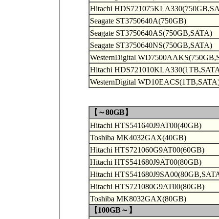
Hitachi HDS721075KLA330(750GB,S
Seagate ST3750640A(750GB)
Seagate ST3750640AS(750GB,SATA)
Seagate ST3750640NS(750GB,SATA)
WesternDigital WD7500AAKS(750GB,
Hitachi HDS721010KLA330(1TB,SATA
WesternDigital WD10EACS(1TB,SATA
【～80GB】
Hitachi HTS541640J9AT00(40GB)
Toshiba MK4032GAX(40GB)
Hitachi HTS721060G9AT00(60GB)
Hitachi HTS541680J9AT00(80GB)
Hitachi HTS541680J9SA00(80GB,SAT
Hitachi HTS721080G9AT00(80GB)
Toshiba MK8032GAX(80GB)
【100GB～】