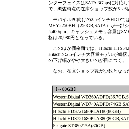
ンターフェイスはSATA 3Gbpsに対応してい
で、調査時点の在庫ショップ数が5～
モバイルPC向けの2.5インチHDDでは、
MHY2250BH（250GB,SATA
5,400rpm、キャッシュメモリ容量は
格は20,980円となっている。
このほか価格面では、Hitachi HTS542
Hitachiの2.5インチ大容量モデルが続
の下げ幅がやや大きいのが目につく。
なお、在庫ショップ数が少数となったため、S
【～80GB】
WesternDigital WD360ADFD(36.7GB,
WesternDigital WD740ADFD(74GB,SA
Hitachi HDS721680PLAT80(80GB)
Hitachi HDS721680PLA380(80GB,SAT
Seagate ST380215A(80GB)