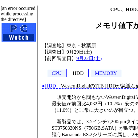
[an error occurred
CPU、HDD
while processing
the directive]
メモリ値下が
【調査地】東京・秋葉原
【調査日】9月29日(土)
【前回調査日】
9月22日(土)
CPU
HDD
MEMORY
●HDD
WesternDigitalの1TB HDDが急
販売開始から間もないWesternDigita
最安値が前回比4,032円（10.2%）安の
（11.0%）と非常に大きいのが目立つ
新製品では、3.5インチ7,200rpmタイプのS
ST3750330NS（750GB,SATA
謳うBarracuda ES.2シリーズに属