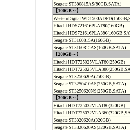
Seagate ST380815AS(80GB,SATA)
【100GB～】
WesternDigital WD1500ADFD(150GB,
Hitachi HDS721616PLAT80(160GB)
Hitachi HDS721616PLA380(160GB,SA
Seagate ST3160815A(160GB)
Seagate ST3160815AS(160GB,SATA)
【200GB～】
Hitachi HDT725025VLAT80(250GB)
Hitachi HDT725025VLA380(250GB,S
Seagate ST3250620A(250GB)
Seagate ST3250410AS(250GB,SATA)
Seagate ST3250620NS(250GB,SATA)
【300GB～】
Hitachi HDT725032VLAT80(320GB)
Hitachi HDT725032VLA360(320GB,S
Seagate ST3320620A(320GB)
Seagate ST3320620AS(320GB,SATA)