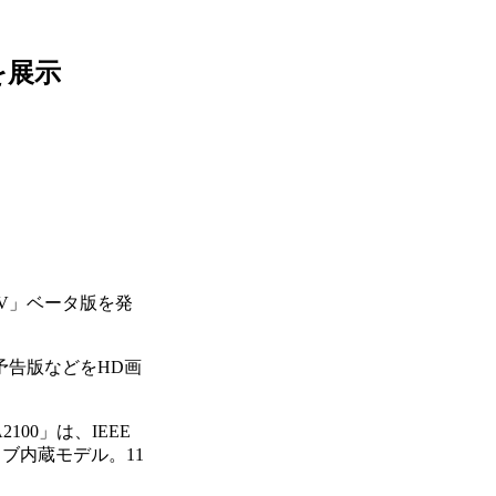
】
ルを展示
et TV」ベータ版を発
告版などをHD画
100」は、IEEE
ドライブ内蔵モデル。11