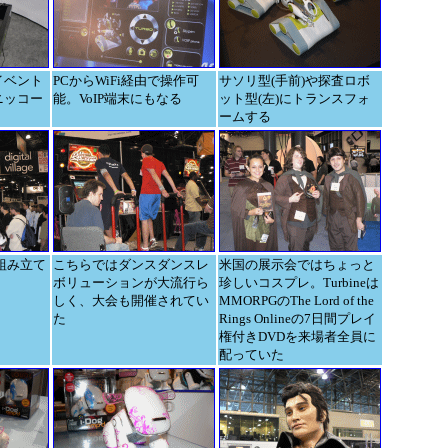
イベント
PCからWiFi経由で操作可
サソリ型(手前)や探査ロボ
ニッコー
能。VoIP端末にもなる
ット型(左)にトランスフォ
ームする
組み立て
こちらではダンスダンスレ
米国の展示会ではちょっと
ボリューションが大流行ら
珍しいコスプレ。Turbineは
しく、大会も開催されてい
MMORPGのThe Lord of the
た
Rings Onlineの7日間プレイ
権付きDVDを来場者全員に
配っていた