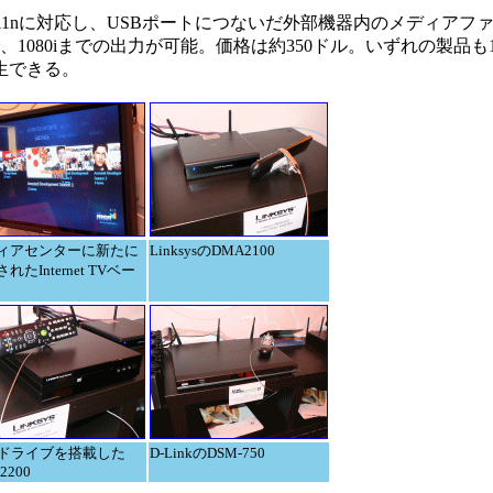
E 802.11nに対応し、USBポートにつないだ外部機器内のメディア
dで、1080iまでの出力が可能。価格は約350ドル。いずれの製品
生できる。
ィアセンターに新たに
LinksysのDMA2100
れたInternet TVベー
Dドライブを搭載した
D-LinkのDSM-750
2200