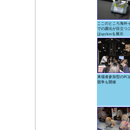
ここのところ海外
での露出が目立つ
はspykeeを展示
来場者参加型のPC
競争も開催