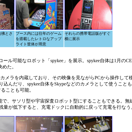
彷彿とさ
ブース内には往年のゲーム
それらの携帯電話版がすぐ
を搭載したレトロなアップ
横に展示
ライト筐体が用意
ル可能なロボット「spykee」を展示。spykee自体は1月のC
決めた。
Webカメラを内蔵しており、その映像を見ながらPCから操作して
んだり、spykee自体をSkypeなどのカメラとして使うこと
生することも可能。
で、サソリ型や宇宙探査ロボット型にすることもできる。無
リ残量が低下すると、充電ドックに自動的に戻って充電を行なう