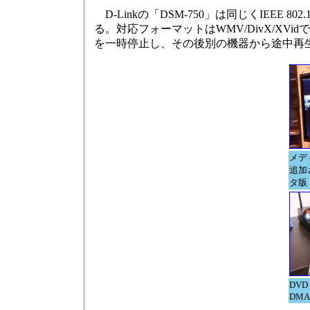
D-Linkの「DSM-750」は同じくIEE
る。対応フォーマットはWMV/DivX/XVi
を一時停止し、その後別の機器から途中再
メデ
追加さ
タ版
DV
DMA