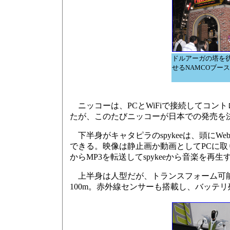
ドルアーガの塔を
せるNAMCOブース
ニッコーは、PCとWiFiで接続してコントロー
たが、このたびニッコーが日本での発売を
下半身がキャタピラのspykeeは、頭に
できる。映像は静止画か動画としてPCに取り込
からMP3を転送してspykeeから音楽を再
上半身は人型だが、トランスフォーム可能
100m。赤外線センサーも搭載し、バッテ