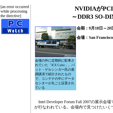
[an error occurred
NVIDIAがPC
while processing
～DDR3 SO
the directive]
会期：9月18日～20
会場：San Francisco
会場の外に定期的に駐車さ
れていた「ICE Cube」。パ
ット・ゲルシンガー氏の基
調講演で紹介されたもの
で、コンテナの中にデータ
センターが丸ごと設置され
ている
Intel Developer Forum Fal
が行なわれている。会場内で見つけたいく