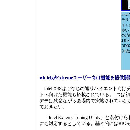
In
モリ
イム
赤い
の消
2.
DDR
前後
●IntelがExtremeユーザー向け機能を提供開
Intel X38はご存じの通りハイエンド向け
トへ向けた機能も搭載されている。1つは
デモは残念ながら会場内で実施されていな
ておきたい。
「Intel Extreme Tuning Utilit
にも対応するとしている。基本的にはBIO