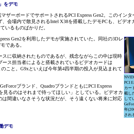
9x」をデモ
搭載マザーボードでサポートされるPCI Express Gen2。このイ
場内で散見されるIntel X38を搭載したデモPCも、ビデオカ
利用しているものばかりだ。
press Gen2を利用したデモが実施されていた。同社の3Dレ
デモである。
スに収納されたものであるが、残念ながらこの中は現時
ブース担当者によると搭載されているビデオカードは
」とのこと。G9xといえば今年第4四半期の投入が見込まれて
NVI
PCI 
eブランド、QuadroブランドともにPCI Express
カー
中を見るのはそれまで待ってほしい」としている。ビデオカ
載した
のは間違いなさそうな状況だが、そう遠くない将来に対応
して
GeF
年(2
され
稼働デモ