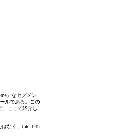
eme」なセグメン
ツールである。この
で、ここで紹介し
なく、Intel P35