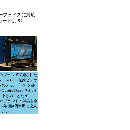
ンターフェイスに対応
ードはPCI
DIAブースで実施された
Express Gen2接続ビデオ
ドのデモ。「G9xを搭
Quadro製品」を利用
いるとのことだが、
orceブランドの製品も今
007年)第4四半期に投入
るという