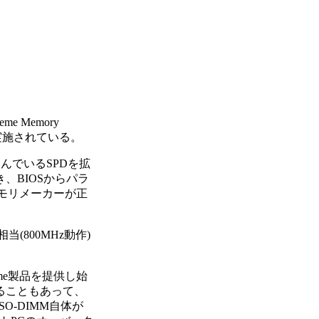
 Memory
モが実施されている。
んでいるSPDを拡
、BIOSからパラ
モリメーカーが正
当(800MHz動作)
eme製品を提供し始
ることもあって、
O-DIMM自体が