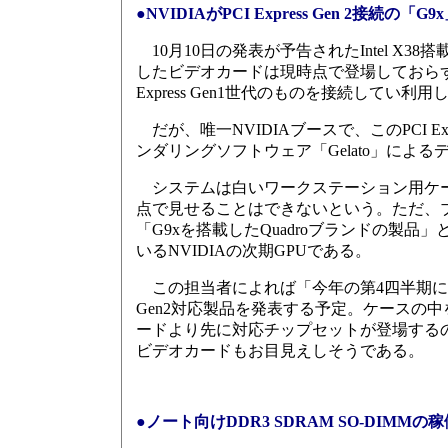
●NVIDIAがPCI Express Gen 2接続の「G
10月10日の発表が予告されたIntel X38
したビデオカードは現時点で登場しておらず、会
Express Gen1世代のものを接続してい
だが、唯一NVIDIAブースで、このPCI Ex
ンダリングソフトウェア「Gelato」による
システムは白いワークステーション用ケー
点で見せることはできないという。ただ、
「G9xを搭載したQuadroブランドの製品
いるNVIDIAの次期GPUである。
この担当者によれば「今年の第4四半期にGeForc
Gen2対応製品を発表する予定。ケースの
ードより先に対応チップセットが登場する
ビデオカードもお目見えしそうである。
●ノート向けDDR3 SDRAM SO-DIMMの