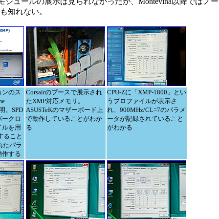
ジュールの展示は見られなかったが、Montevina以降ではノ
かも知れない。
ョンのス
Corsairのブースで展示され
CPU-Zに「XMP-1800」とい
me
たXMP対応メモリ。
うプロファイルが表示さ
の説明。SPD
ASUSTeKのマザーボード上
れ、900MHz/CL=7のパラメ
バークロ
で動作していることがわか
ータが記録されていること
イルを用
る
がわかる
定すること
れたパラ
動作する