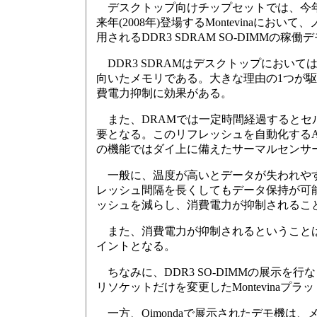
デスクトップ向けチップセットでは、今年6月に
来年(2008年)登場するMontevina
用されるDDR3 SDRAM SO-DIMMの
DDR3 SDRAMはデスクトップにおい
向いたメモリである。大きな理由の1つが駆動
費電力抑制に効果がある。
また、DRAMでは一定時間経過するとセ
要となる。このリフレッシュを自動化するAuto
の機能ではダイ上に備えたサーマルセンサ
一般に、温度が高いとデータが失われやす
レッシュ間隔を長くしてもデータ保持が可
ッシュを減らし、消費電力が抑制されるこ
また、消費電力が抑制されるということは
イントとなる。
ちなみに、DDR3 SO-DIMMの展示を行なっ
リソケットだけを変更したMontevina
一方、Qimondaで展示されたデモ機は