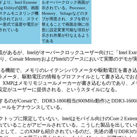
より、Intel Extreme
ルオーバークロック画面が
ing Utilityの説明。画面
示されている。Processor、
ステムモニタリング機
Memory、Voltageなどのタ
示されており、スライ
ブが用意され、タブを切り
ー形式で温度や電圧が
替えることで画面左側に任
されている
意に設定変更可能な項目が
示され作業が行なえるよう
である
Intelがオーバークロックユーザー向けに「Intel Extreme
おり、Corsair MemoryおよびIntelのブースにおいて実際のデ
される機能で、メモリのレイテンシパラメータや駆動電圧を書き込
メータ、駆動電圧の情報をプロファイルとして書き込んでおき
。XMPはメモリモジュールメーカーが書き込むものであり、メ
設定がユーザーに提供される、というスタイルになる。
sairで、DDR3-1800相当(900MHz動作)とDDR3-1600相
モジュールをアナウンスしている。
に限定していない。Intelはモバイル向けのCore 2 Extr
れていることがアピールされている。こうした製品を出してい
して、このXMPも紹介されているのだ。先述の通りDDR3のS