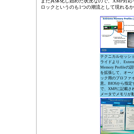
まだ具体化し始めた状況なので、XMP対応モ
ロックというのも1つの潮流として現れる
テクニカルセッシ
ライドより、Extre
Memory Profile
を拡張して、オー
ック用のプロファ
意。BIOSから指
で、XMPに記載さ
メータでメモリが