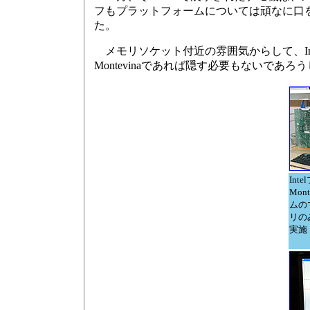
フもプラットフォームについては頑なに口
た。
メモリソケット付近の雰囲気からして、In
Montevinaであれば隠す必要もないで
Int
Mon
ムの
リの
実施