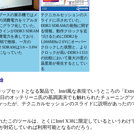
telブースの展示機ではメ
テクニカルセッションのス
の消費電力をリアルタ
ライドに示されていた、
にグラフ化していた。
DDR3 SDRAMの発熱に関す
ラインがDDR3 SDRAM
る情報。動作クロックを近
費電力を表しており、
づけるためにDDR2を
9W弱で推移。一方の
1,066MHz/2.0Vにオーバー
2 SDRAMは3.6～3.8W
クロックした状態と、より
になっていた
クロックが高いDDR3-1333
の比較において最大20度の
温度差が発生するとしてい
る
始
チップセットとなる製品で、Intel風な表現でいうところの「Extr
初日のオッテリーニ氏の基調講演でも触れられたチューニング
かったが、テクニカルセッションのスライドに説明があったの
y」と名付けられたこのツールは、とくにIntel X38に限定しているというわけでは
Sが対応していれば利用可能となるのだろう。