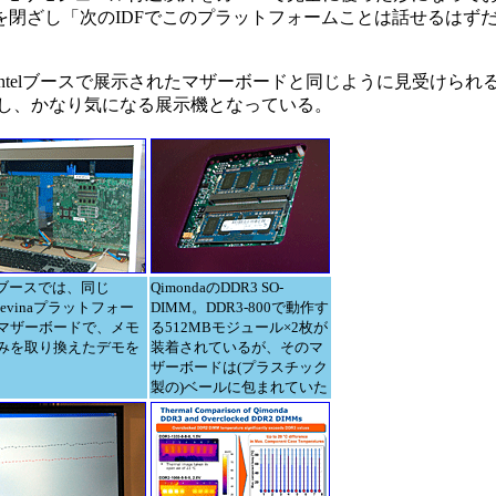
を閉ざし「次のIDFでこのプラットフォームことは話せるはず
telブースで展示されたマザーボードと同じように見受けられ
あろうし、かなり気になる展示機となっている。
elブースでは、同じ
QimondaのDDR3 SO-
tevinaプラットフォー
DIMM。DDR3-800で動作す
マザーボードで、メモ
る512MBモジュール×2枚が
みを取り換えたデモを
装着されているが、そのマ
ザーボードは(プラスチック
製の)ベールに包まれていた