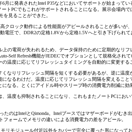
発表されたIntel P35などにおいてサポートが始まっているD
において、ノートPCでもこれがサポートされることになる。展示会場内
稼働デモを見ることができた。
ては高クロック動作による性能面がアピールされることが多いが
電圧で、DDR2の定格1.8Vから定格1.5Vへと引き下げられ
ル上の電荷が失われるため、データ保持のために定期的なリフ
-Self Refresh機能がJEDECでオプションとして規格化さ
ーの温度に応じてリフレッシュタイミングを自動的に変更する
くなりリフレッシュ間隔を短くする必要があるが、逆に温度
能になるわけだ。温度に応じてリフレッシュ間隔を変えること
とになる。とくにアイドル時やスリープ時の消費電力削減に効
、温度も抑制されることになり、これもまたノートPCにおい
たのはIntelとQimonda。Intelブースではマザーボードが
プラットフォームでメモリの違いによる消費電力の差をアピール。
、メモリモジュール付近以外をカバーで完全に覆った形になって