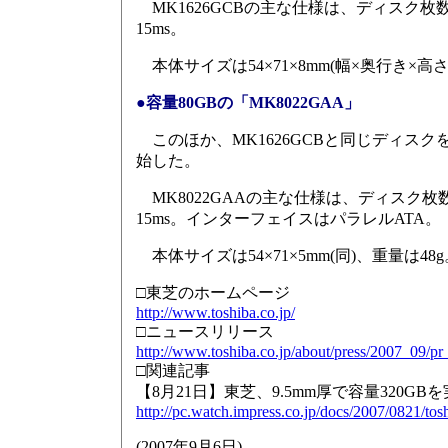
MK1626GCBの主な仕様は、ディスク枚数は
15ms。
本体サイズは54×71×8mm(幅×奥行き×高さ
●容量80GBの「MK8022GAA」
このほか、MK1626GCBと同じディスクを使
始した。
MK8022GAAの主な仕様は、ディスク枚数は
15ms。インターフェイスはパラレルATA。
本体サイズは54×71×5mm(同)、重量は48g
□東芝のホームページ
http://www.toshiba.co.jp/
□ニュースリリース
http://www.toshiba.co.jp/about/press/2007_09/p
□関連記事
【8月21日】東芝、9.5mm厚で容量320GB
http://pc.watch.impress.co.jp/docs/2007/0821/tos
(
2007年9月6日
)