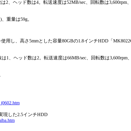
2、ヘッド数は4。転送速度は52MB/sec、回転数は3,600rp
)、重量は59g。
用し、高さ5mmとした容量80GBの1.8インチHDD「MK802
1、ヘッド数は2。転送速度は66MB/sec、回転数は3,600rp
。
r_j0602.htm
を実現した2.5インチHDD
hiba.htm