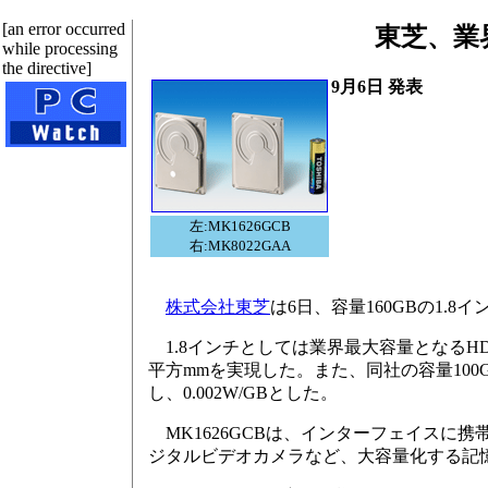
[an error occurred
東芝、業界
while processing
the directive]
9月6日 発表
左:MK1626GCB
右:MK8022GAA
株式会社東芝
は6日、容量160GBの1.
1.8インチとしては業界最大容量となるHD
平方mmを実現した。また、同社の容量100G
し、0.002W/GBとした。
MK1626GCBは、インターフェイスに携
ジタルビデオカメラなど、大容量化する記