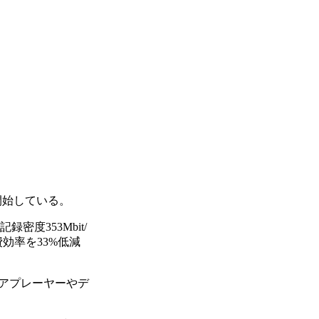
を開始している。
度353Mbit/
費効率を33%低減
ィアプレーヤーやデ