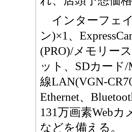
れ、店頭予想価格は
インターフェイスはUS
ン)×1、Expre
(PRO)/メモリ
ット、SDカード/M
線LAN(VGN-CR70
Ethernet、Blue
131万画素Web
などを備える。