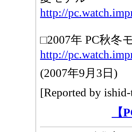
http://pc.watch.im
□2007年 PC秋
http://pc.watch.imp
(
2007年9月3日
)
[Reported by
ishid
【P