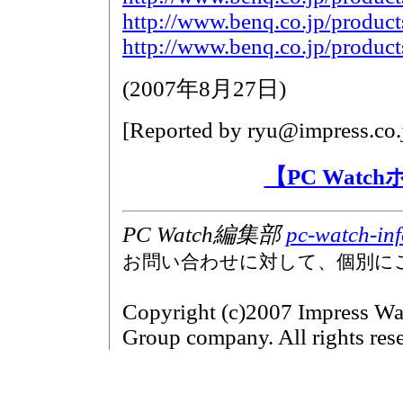
http://www.benq.co.jp/produ
http://www.benq.co.jp/produ
(
2007年8月27日
)
[Reported by
ryu@impress.co.
【PC Wat
PC Watch編集部
pc-watch-in
お問い合わせに対して、個別に
Copyright (c)2007 Impress Wa
Group company. All rights res