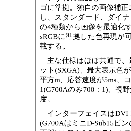
ゴに準拠。独自の画像補正エン
し、スタンダード、ダイナ
の4種類から画像を最適化
sRGBに準拠した色再現が可能な
載する。
主な仕様はほぼ共通で、最大解
ット(SXGA)、最大表示色が約
平方m、応答速度が5ms、
1(G700Aのみ700：1)、
度。
インターフェイスはDVI-D
(G700AはミニD-Sub1