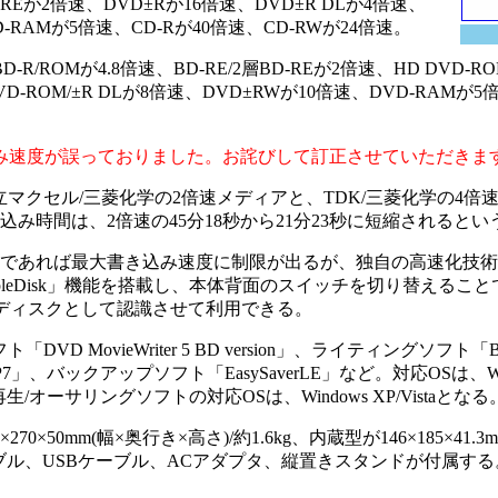
-REが2倍速、DVD±Rが16倍速、DVD±R DLが4倍速、
-RAMが5倍速、CD-Rが40倍速、CD-RWが24倍速。
R/ROMが4.8倍速、BD-RE/2層BD-REが2倍速、HD DVD-R
D-ROM/±R DLが8倍速、DVD±RWが10倍速、DVD-RAMが5
み速度が誤っておりました。お詫びして訂正させていただきま
マクセル/三菱化学の2倍速メディアと、TDK/三菱化学の4倍
み時間は、2倍速の45分18秒から21分23秒に短縮されるとい
来であれば最大書き込み速度に制限が出るが、独自の高速化技術によ
leDisk」機能を搭載し、本体背面のスイッチを切り替えることで、
ルディスクとして認識させて利用できる。
ovieWriter 5 BD version」、ライティングソフト「B's Re
P7」、バックアップソフト「EasySaverLE」など。対応OSは、Wi
以降だが、再生/オーサリングソフトの対応OSは、Windows XP/Vistaとなる
0mm(幅×奥行き×高さ)/約1.6kg、内蔵型が146×185×41.3mm
ケーブル、USBケーブル、ACアダプタ、縦置きスタンドが付属する