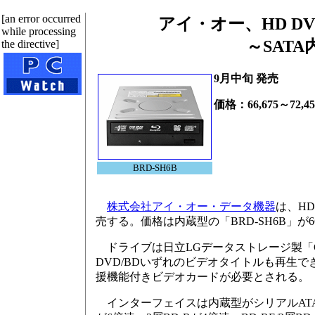
[an error occurred
アイ・オー、HD D
while processing
～SATA
the directive]
9月中旬 発売
価格：66,675～72,4
BRD-SH6B
株式会社アイ・オー・データ機器
は、HD
売する。価格は内蔵型の「BRD-SH6B」が66,
ドライブは日立LGデータストレージ製「GG
DVD/BDいずれのビデオタイトルも再生
援機能付きビデオカードが必要とされる。
インターフェイスは内蔵型がシリアルATAで、