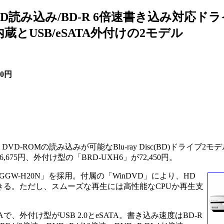
VD読み込み/BD-R 6倍速書き込み対応ド
内蔵とUSB/eSATA外付けの2モデル
50円
 DVD-ROMの読み込みが可能なBlu-ray Disc(BD)ドライブ2
675円、外付け型の「BRD-UXH6」が72,450円。
W-H20N」を採用。付属の「WinDVD」により、HD
できる。ただし、スムーズな再生には高性能なCPUか再生支
外付け型がUSB 2.0とeSATA。書き込み速度はBD-R