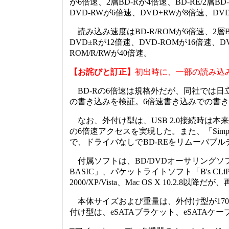
が6倍速、2層BD-Rが4倍速、BD-RE/2層BD
DVD-RWが6倍速、DVD+RWが8倍速、DVD
読み込み速度はBD-R/ROMが6倍速、2層BD-
DVD±Rが12倍速、DVD-ROMが16倍速、DV
ROM/R/RWが40倍速。
【お詫びと訂正】
初出時に、一部の読み込
BD-Rの6倍速は規格外だが、同社では日立
の書き込みを検証。6倍速書き込みでの書き込
なお、外付け型は、USB 2.0接続時は本
の6倍速アクセスを実現した。また、「Simp
で、ドライバなしでBD-REをリムーバブ
付属ソフトは、BD/DVDオーサリングソフト「DVD M
BASIC」、パケットライトソフト「B's CLi
2000/XP/Vista、Mac OS X 10.2.8
本体サイズおよび重量は、外付け型が170×270×5
付け型は、eSATAブラケット、eSATA