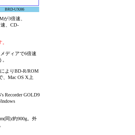
BRD-UXH6
OMが3倍速、
倍速、CD-
す。
速メディアで6倍速
う。
りBD-R/ROM
Mac OS X上
corder GOLD9
ndows
。
(同)/約900g。外
。