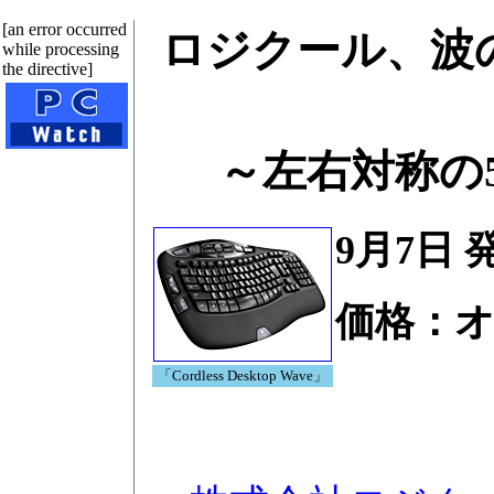
[an error occurred
ロジクール、波
while processing
the directive]
～左右対称の
9月7日 
価格：
「Cordless Desktop Wave」