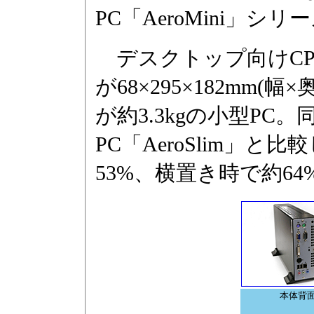
PC「AeroMini」
デスクトップ向けCP
が68×295×182mm(
が約3.3kgの小型PC
PC「AeroSlim」
53%、横置き時で約6
本体背