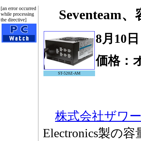
[an error occurred
Sevente
while processing
the directive]
8月10
価格：
ST-520Z-AM
株式会社ザワ
Electronics製の