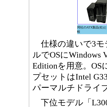
同社のATX製品(右)
較
仕様の違いで3モ
ルでOSにWindows Vi
Editionを用意
プセットはIntel G
パーマルチドライ
下位モデル「L300SV