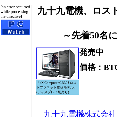
[an error occurred
九十九電機、ロストプ
while processing
the directive]
～先着50名
発売中
価格：BT
「eX.Computer GB30J ロス
トプラネット推奨モデル」
(ディスプレイ別売り)
九十九電機株式会社