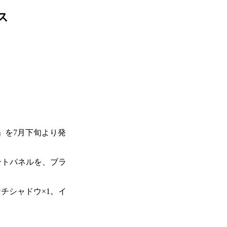
ス
II」を7月下旬より発
ントパネルを、ブラ
ンチシャドウ×1。イ