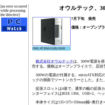
[an error occurred
オウルテック、30
while processing
the directive]
7月下旬 発売
価格：オープンプラ
OWL-PCBM-01(B)/300II
株式会社オウルテック
は、300W電源を搭載
売する。価格はオープンプライスで、店頭予想
300Wの電源が付属する、microATX
ックの側面でツートンカラーとした。また、
拡張スロットは4基で、通常の幅の拡張カード
ンターフェイスはIEEE 1394、USB×
本体サイズは135×375×350mm(幅×奥行き