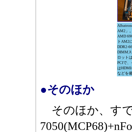
Albatr
AM2」
AMD 6
トAM2
DDR2-6
DIMM
ロットはPC
PCIで
はHDMI/
などを
●そのほか
そのほか、すでに
7050(MCP68)+n