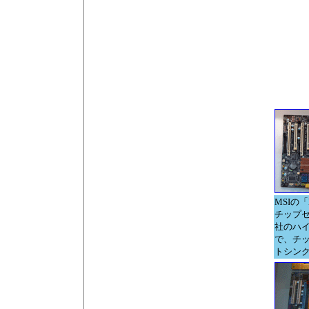
MSIの「K
チップセ
社のハ
で、チ
トシンク