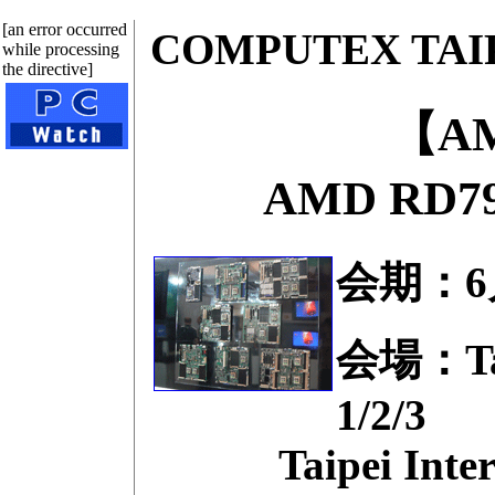
[an error occurred
COMPUTEX TA
while processing
the directive]
【A
AMD R
会期：6
会場：Taip
1/2/3
Taipei Internat