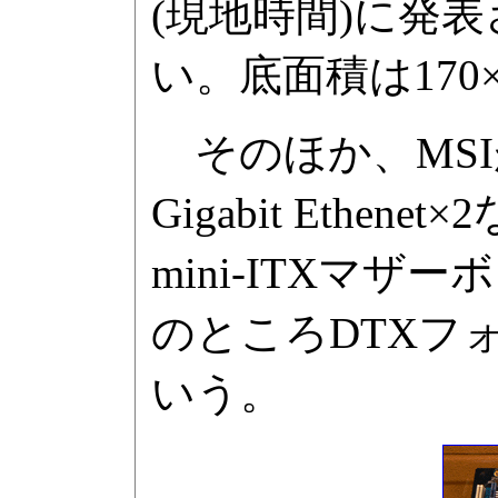
(現地時間)に発
い。底面積は170×
そのほか、MSIが、H
Gigabit Et
mini-ITXマ
のところDTXフ
いう。