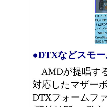
GIGABY
DQ6 R
トはRD7
パイプ
「SILE
CrossF
搭載も
●DTXなどスモ
AMDが提唱する
対応したマザーボード
DTXフォームフ