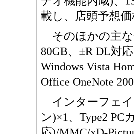
デオ機能内蔵)、13.3
載し、店頭予想価
そのほかの主な仕
80GB、±R D
Windows Vista Ho
Office OneNote
インターフェイスはUS
ン)×1、Type2 
応)/MMC/xD-Pictu