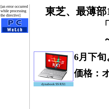
[an error occurred
東芝、最薄部19
while processing
the directive]
「
6月下
価格：
dynabook SS RX1