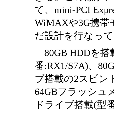
て、mini-PCI E
WiMAXや3G携
だ設計を行なって
80GB HDDを
番:RX1/S7A)、
ブ搭載の2スピンドル
64GBフラッシュ
ドライブ搭載(型番