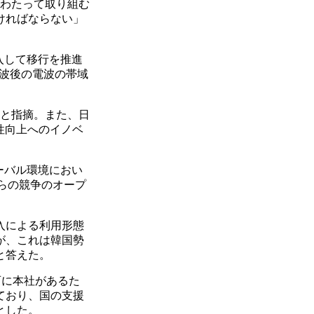
にわたって取り組む
ければならない」
入して移行を推進
波後の電波の帯域
と指摘。また、日
性向上へのイノベ
ーバル環境におい
らの競争のオープ
入による利用形態
が、これは韓国勢
と答えた。
西に本社があるた
ており、国の支援
とした。