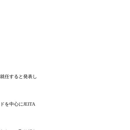
氏が就任すると発表し
中心にJEITA
。