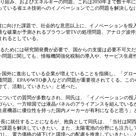
組み、およびエネルギーの問題。これは2050年まで数十年
っている省エネ技術へのイノベーションでこの問題を解決しな
停波に向けた課題で、社会的な意思以上に、イノベーションを投
量な破棄が予測されるブラウン管TVの処理問題、アナログ波停
まれるとしている。
るためには研究開発費が必要で、国からの支援は必要不可欠だ
ない問題に関しても、情報機関強化税制の導入や、サービス生産
を国外に進出している企業が増えていることを指摘し、「グロ
問題、EPAやWTO参入などの問題が重要視されてくる。この
けて、活動していきたい」と述べた。
ついての質問が多数なされ、同氏は、「イノベーションの投
づらい。一方韓国では液晶パネルのアライアンスを組んでいる
生産機器に優位性を持った国内メーカーが有利になると思う」
の会長に就任することになるが、抱負として同氏は、「当社は関
で課題を解決していきたい。また、太陽電池の分野にも注力し
力し、電力価格の値下げと環境への配慮を推進していきたい」