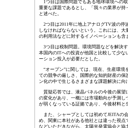
1つ目は国際問題でもある地球環境への取り
重要な課題であるとし、「我々の業界が持
と述べた。
2つ目は2011年に地上アナログTV波の
しなければならないという。これには、大
の利用法などに対するイノベーションも含
3つ目は税制問題。環境問題などを解決す
本国内のITへの投資が他国と比較して少
ーション投入が必要だとした。
“オープン”に関しては、現在、生産環境
ての競争の厳しさ、国際的な知的財産の保護
ン化の中で生じるさまざまな課題解決に向
質疑応答では、液晶パネルの今後の展望に
の変化があり、一概には市場動向が予測し
が弱くなっている証拠であり、今後材料と
また、シャープとしては初めてJEITA
め、関東に本社がある他社とは違った視点
などいただきながら、太陽光発電協会と協