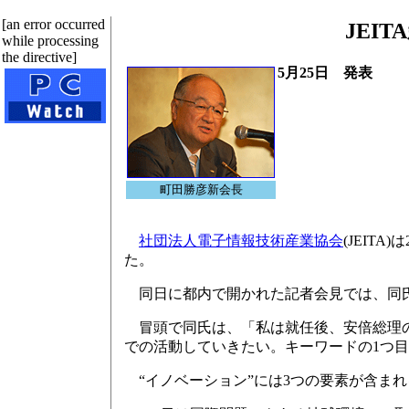
[an error occurred
JEI
while processing
the directive]
5月25日 発表
町田勝彦新会長
社団法人電子情報技術産業協会
(JEIT
た。
同日に都内で開かれた記者会見では、同氏
冒頭で同氏は、「私は就任後、安倍総理の所
での活動していきたい。キーワードの1つ目
“イノベーション”には3つの要素が含まれ