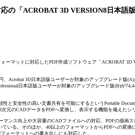
応の「ACROBAT 3D VERSION8日本語
フォーマットに対応したPDF作成ソフトウェア「ACROBAT 3D V
Acrobat 3D日本語版ユーザーが対象のアップグレード版(A)が4
Acrobat 8 Professional日本語版ユーザーが対象のアップグレード版(B)が
全性の高い文書共有を可能にするというPortable Document F
は、3次元のCADデータをPDFへ変換し、表示する機能を備えたシ
ォーマンス向上や大容量のCADファイルへの対応、PDFの描画
ている。そのほか、40以上のフォーマットからPDFへの変換
dなどの中間フォーマットへの書き出しにも対応した。