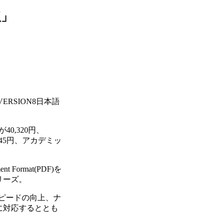
版」
ERSION8日本語
0,320円、
74,445円、アカデミッ
ormat(PDF)を
リーズ。
スピードの向上、ナ
に対応するととも