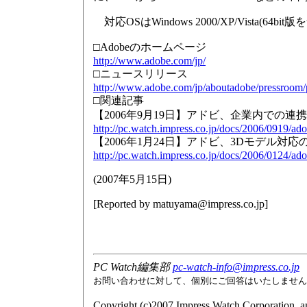
対応OSはWindows 2000/XP/Vista(64bit
□Adobeのホームページ
http://www.adobe.com/jp/
□ニュースリリース
http://www.adobe.com/jp/aboutadobe/pressroom/
□関連記事
【2006年9月19日】アドビ、企業内での連携機
http://pc.watch.impress.co.jp/docs/2006/0919/ad
【2006年1月24日】アドビ、3Dモデル対応の「Ad
http://pc.watch.impress.co.jp/docs/2006/0124/ad
(
2007年5月15日
)
[Reported by
matuyama@impress.co.jp
]
PC Watch編集部
pc-watch-info@impress.co.jp
お問い合わせに対して、個別にご回答はいたしません
Copyright (c)2007 Impress Watch Corporation, an