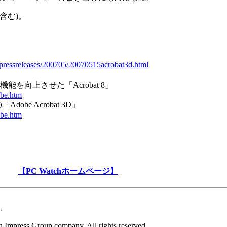
版を含む)。
pressreleases/200705/20070515acrobat3d.html
能を向上させた「Acrobat 8」
obe.htm
obe Acrobat 3D」
obe.htm
【PC Watchホームページ】
。
 Impress Group company. All rights reserved.