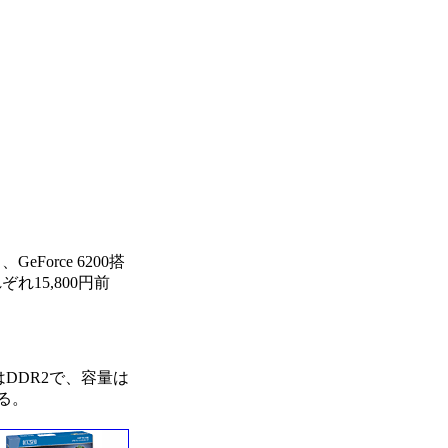
eForce 6200搭
15,800円前
リはDDR2で、容量は
える。