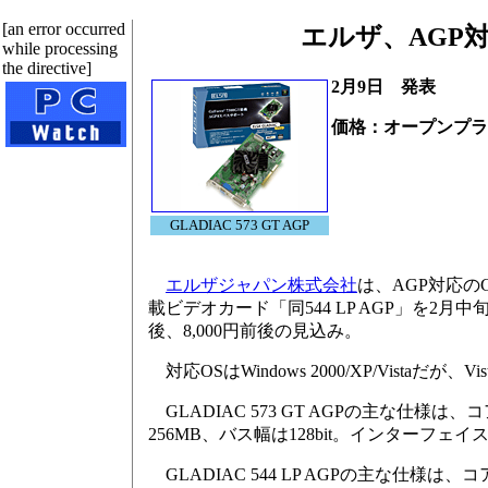
[an error occurred
エルザ、AGP対応の
while processing
the directive]
2月9日 発表
価格：オープンプラ
GLADIAC 573 GT AGP
エルザジャパン株式会社
は、AGP対応のGeF
載ビデオカード「同544 LP AGP」を2
後、8,000円前後の見込み。
対応OSはWindows 2000/XP/Vista
GLADIAC 573 GT AGPの主な仕様は
256MB、バス幅は128bit。インターフェイスは
GLADIAC 544 LP AGPの主な仕様は、