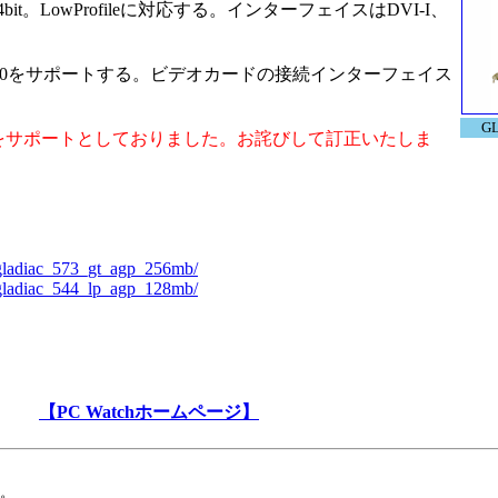
it。LowProfileに対応する。インターフェイスはDVI-I、
Model 3.0をサポートする。ビデオカードの接続インターフェイス
GL
 2.0をサポートとしておりました。お詫びして訂正いたしま
d/gladiac_573_gt_agp_256mb/
d/gladiac_544_lp_agp_128mb/
【PC Watchホームページ】
。