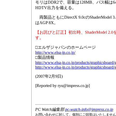
モリはDDR2で、容量は128MB、バス幅は64b
HDTV出力を備える。
両製品ともにDirectX 9.0cのShader
はAGP 8X。
【お詫びと訂正】初出時、ShaderModel
す。
□エルザジャパンのホームページ
http://www.elsa-jp.co.jp/
□製品情報
http://www.elsa-jp.co.jp/products/graphicsboar
http://www.elsa-jp.co.jp/products/graphicsboar
(
2007年2月9日
)
[Reported by
ryu@impress.co.jp
]
PC Watch編集部
pc-watch-info@impress.co.jp
お問い合わせに対して、個別にご回答はいたしません