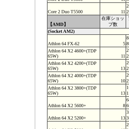
2
Core 2 Duo T5500
11
2
在庫ショッ
【AMD】
プ数
(Socket AM2)
8
Athlon 64 FX-62
5
8
2
Athlon 64 X2 4600+(TDP
65W)
11
2
2
Athlon 64 X2 4200+(TDP
65W)
13
2
2
Athlon 64 X2 4000+(TDP
65W)
10
2
1
Athlon 64 X2 3800+(TDP
65W)
13
1
6
Athlon 64 X2 5600+
8
6
3
Athlon 64 X2 5200+
13
3
2