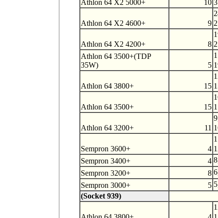
Athlon 64 X2 5000+
10
3
2
Athlon 64 X2 4600+
9
2
1
Athlon 64 X2 4200+
8
2
1
Athlon 64 3500+(TDP
35W)
5
1
1
Athlon 64 3800+
15
1
1
Athlon 64 3500+
15
1
9
Athlon 64 3200+
11
1
1
Sempron 3600+
4
1
8
Sempron 3400+
4
6
Sempron 3200+
8
5
Sempron 3000+
5
(Socket 939)
1
Athlon 64 3800+
4
1