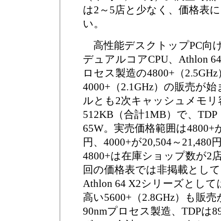
は2～5店と少なく、価格表
い。
高性能デスクトップPC向けのS
デュアルコアCPU、Athlon 6
ロセス製造の4800+（2.5GH
4000+（2.1GHz）の販売
ルとも2次キャッシュメモリ
512KB（合計1MB）で、T
65W。実売価格範囲は4800+が31
円、4000+が20,504～21,
4800+は在庫ショップ数が
回の価格表では非掲載として
Athlon 64 X2シリーズ
高い5600+（2.8GHz）も
90nmプロセス製造、TDPは