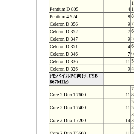
1
Pentium D 805
4
1
8
Pentium 4 524
8
7
Celeron D 356
9
6
Celeron D 352
7
5
Celeron D 347
9
6
Celeron D 351
4
6
Celeron D 346
7
5
Celeron D 336
11
4
Celeron D 326
9
(モバイルPC向け, FSB
667MHz)
7
Core 2 Duo T7600
11
8
5
Core 2 Duo T7400
11
5
3
Core 2 Duo T7200
14
3
2
Core 2 Duo T5600
11
3