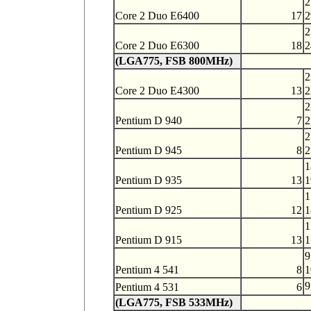
2
Core 2 Duo E6400
17
2
2
Core 2 Duo E6300
18
2
(LGA775, FSB 800MHz)
2
Core 2 Duo E4300
13
2
2
Pentium D 940
7
2
2
Pentium D 945
8
2
1
Pentium D 935
13
1
1
Pentium D 925
12
1
1
Pentium D 915
13
1
9
Pentium 4 541
8
1
9
Pentium 4 531
6
(LGA775, FSB 533MHz)