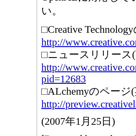
い。
□Creative Techn
http://www.creative.c
□ニュースリリース(
http://www.creative.c
pid=12683
□ALchemyのページ
http://preview.creativ
(
2007年1月25日
)