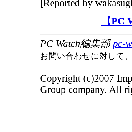
[Reported by
wakasugi
【PC
PC Watch編集部
pc-w
お問い合わせに対して
Copyright (c)2007 Imp
Group company. All rig