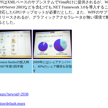
FはXMLベースのサブシステムでVista向けに提供されるが、
etやServer 2003などを含む)でも.NET Framework 3.0を
9に対応したGPU/チップセットが必要だとした。また、WPFのサ
末にもリリースされるが、グラフィックアクセラレータが無い環境で
るとした。
ession Studioの投入時
2009年にはシェアナンバー
2007年第3四半期
1、40%のシェア獲得を目指
す
l.aspx?newsid=2938
ion/default.mspx