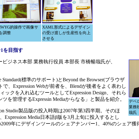
SIWYG的操作で画像サ
XAML形式によるデザイン
を調整
の受け渡しが生産性を向上
させる
ー1を目指す
ジネス本部 業務執行役員 本部長 市橋暢哉氏が、
he Standard(標準のサポート)とBeyond the Browser(ブラウザ
Expression Webが前者を、Blendが後者をよく表わし
を入れ込むツールとしてExpression Design、それら
理するExpressin Mediaからなる」と製品を紹介。
デベ
業務
n Studio製品版の投入時期は2007年第3四半期。そのほ
哉氏
旬に、Expression Media日本語β版を3月上旬に投入するとし
ては3年後の2009年にデザインツールのシェアナンバー1、40%のシェ