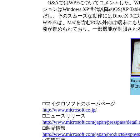
Q&AではWPFについてコメントした。WP
ションはWindows XP世代以降のOS(XP Tabl
だし、そのスムーズな動作にはDirectX 
WPF/Eは、Macを含むPC以外向け端
発が進められており、一部機能が制限され
Expr
期は
□マイクロソフトのホームページ
http://www.microsoft.co.jp/
□ニュースリリース
http://www.microsoft.com/japan/presspass/detai
□製品情報
http://www.microsoft.com/japan/products/express