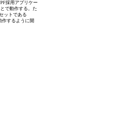
WPF採用アプリケー
導入することで動作する。た
ブセットである
動作するように開