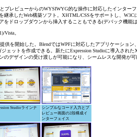
ード入力とプレビューからのWYSIWYG的な操作に対応したインタ
の特徴を継承したWeb構築ソフト。XHTML/CSSをサポートし、W3
ビヘイビアをドロップダウンから挿入することもできる(デバック機能
)/Vista。
本語β版の提供を開始した。BlendではWPFに対応したアプリケーシ
ジェットを作成できる。新たにExpression Studioに導入され
リケーションのデザインの受け渡しが可能になり、シームレスな開発が
ession Studioラインナ
シンプルなコード入力とプ
レビュー画面の2段構成イ
ンターフェイス