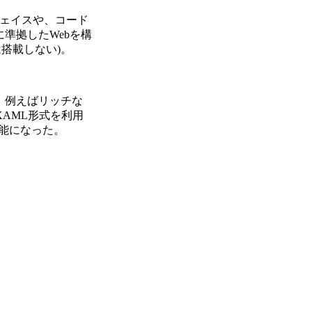
ーフェイスや、コード
Cに準拠したWebを構
は搭載しない)。
ョン、例えばリッチな
たXAML形式を利用
可能になった。