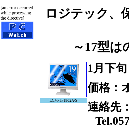
[an error occurred
ロジテック、保
while processing
the directive]
～17型
1月下
価格：
LCM-TP1902A/S
連絡先
Tel.0570-0