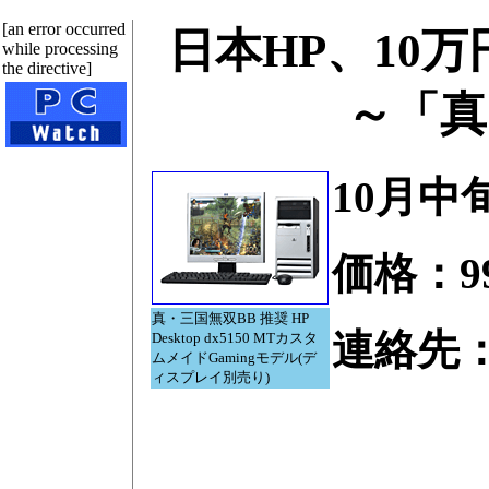
[an error occurred
日本HP、10万円を
while processing
the directive]
～「真
10月中
価格：99
真・三国無双BB 推奨 HP
連絡先
Desktop dx5150 MTカスタ
ムメイドGamingモデル(デ
ィスプレイ別売り)
Tel.