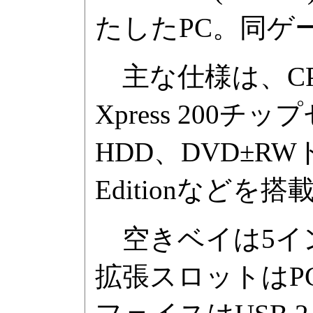
たしたPC。同ゲ
主な仕様は、CPUにA
Xpress 200チ
HDD、DVD±RWド
Editionなどを
空きベイは5インチ
拡張スロットはPCI 