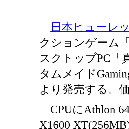
日本ヒューレ
クションゲーム「
スクトップPC「真・三
タムメイドGami
より発売する。価格
CPUにAthlon 6
X1600 XT(