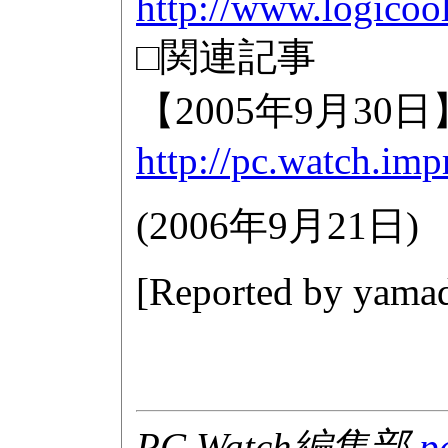
http://www.logico
□関連記事
【2005年9月
http://pc.watch.imp
(
2006年9月21日
)
[Reported by
yamad
PC Watch編集部
p