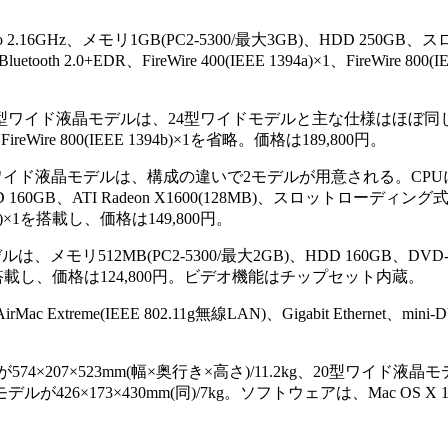
2.16GHz、メモリ1GB(PC2-5300/最大3GB)、HDD 250G
ooth 2.0+EDR、FireWire 400(IEEE 1394a)×1、FireWire 800(
示対応20型ワイド液晶モデルは、24型ワイドモデルと主な仕様はほぼ
ireWire 800(IEEE 1394b)×1を省略。価格は189,800円。
型ワイド液晶モデルは、構成の違いで2モデルが用意される。CPUにCore
GB、ATI Radeon X1600(128MB)、スロットローディング式のS
E 1394a)×1を搭載し、価格は149,800円。
デルは、メモリ512MB(PC2-5300/最大2GB)、HDD 160GB、DVD
4a)×1を搭載し、価格は124,800円。ビデオ機能はチップセット内蔵。
Extreme(IEEE 802.11g無線LAN)、Gigabit Ethernet、mini-
×207×523mm(幅×奥行き×高さ)/11.2kg、20型ワイド液晶
ルが426×173×430mm(同)/7kg。ソフトウェアは、Mac OS X 10.4.7