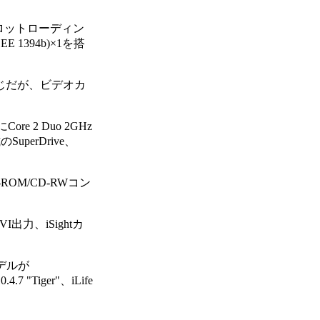
B、スロットローディン
IEEE 1394b)×1を搭
同じだが、ビデオカ
 2 Duo 2GHz
uperDrive、
-ROM/CD-RWコン
DVI出力、iSightカ
モデルが
 "Tiger"、iLife