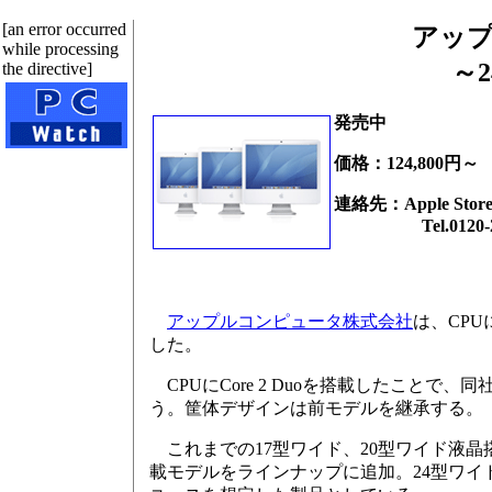
[an error occurred
アップル
while processing
～
the directive]
発売中
価格：124,800円～
連絡先：Apple Stor
Tel.0120-27
アップルコンピュータ株式会社
は、CPU
した。
CPUにCore 2 Duoを搭載したことで
う。筐体デザインは前モデルを継承する。
これまでの17型ワイド、20型ワイド液晶搭載モ
載モデルをラインナップに追加。24型ワイド液晶モ