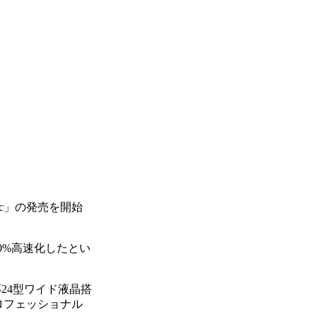
Mac」の発売を開始
50%高速化したとい
応24型ワイド液晶搭
、プロフェッショナル