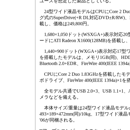
ユースを想定した製品としている。
24型ワイド液晶モデルはCPUにCore 2 Duo 
グ式のSuperDrive(+R DL対応DVD±R/RW)、Bluet
載し、価格は249,800円。
1,680×1,050ドット(WSXGA+)表
ードにATI Radeon X1600(128MB)を搭載し、F
1,440×900ドット(WXGA+)表示対応17
を搭載したモデルは、メモリ1GB(同)、HDD 160
Bluetooth 2.0+EDR、FireWire 400(IEE
CPUにCore 2 Duo 1.83GHzを搭載したモ
ボドライブ、FireWire 400(IEEE 139
全モデル共通でUSB 2.0×3、USB 1.1×1、AirMac 
メラなどを備える。
本体サイズ/重量は24型ワイド液晶モデルが574
493×189×472mm(同)/10kg、17型ワイド液晶モデ
'06が同梱される。