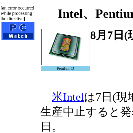
[an error occurred
Intel、Penti
while processing
the directive]
8月7日
Pentium D
米Intel
は7日(現
生産中止すると発
日。