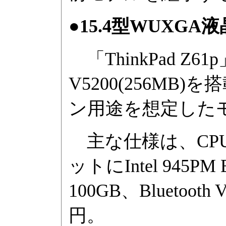
●15.4型WUXGA液
「ThinkPad Z61p」
V5200(256M
ン用途を想定した
主な仕様は、CPUにCo
ットにIntel 945P
100GB、Bluetoot
円。