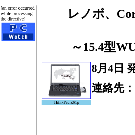
[an error occurred
レノボ、Co
while processing
the directive]
～15.4型
8月4日 
連絡先
Tel.0
ThinkPad Z61p