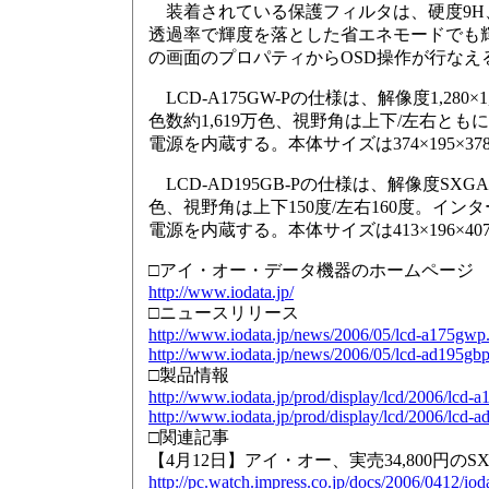
装着されている保護フィルタは、硬度9H
透過率で輝度を落とした省エネモードでも輝
の画面のプロパティからOSD操作が行なえ
LCD-A175GW-Pの仕様は、解像度1,280×
色数約1,619万色、視野角は上下/左右ともに
電源を内蔵する。本体サイズは374×195×378
LCD-AD195GB-Pの仕様は、解像度SXGA
色、視野角は上下150度/左右160度。インタ
電源を内蔵する。本体サイズは413×196×407m
□アイ・オー・データ機器のホームページ
http://www.iodata.jp/
□ニュースリリース
http://www.iodata.jp/news/2006/05/lcd-a175gwp
http://www.iodata.jp/news/2006/05/lcd-ad195gb
□製品情報
http://www.iodata.jp/prod/display/lcd/2006/lcd-a
http://www.iodata.jp/prod/display/lcd/2006/lcd-a
□関連記事
【4月12日】アイ・オー、実売34,800円のS
http://pc.watch.impress.co.jp/docs/2006/0412/iod