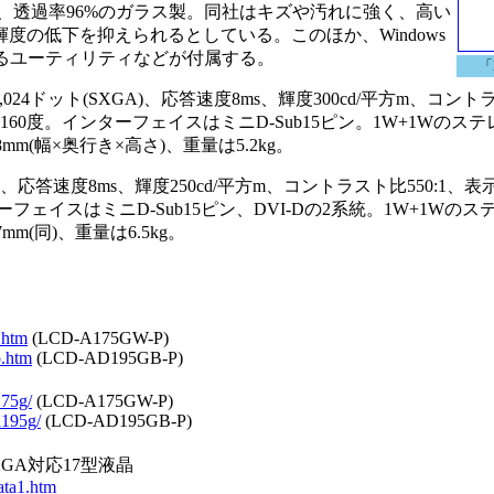
、透過率96%のガラス製。同社はキズや汚れに強く、高い
度の低下を抑えられるとしている。このほか、Windows
るユーティリティなどが付属する。
「
1,024ドット(SXGA)、応答速度8ms、輝度300cd/平方m、コント
160度。インターフェイスはミニD-Sub15ピン。1W+1Wのス
mm(幅×奥行き×高さ)、重量は5.2kg。
、応答速度8ms、輝度250cd/平方m、コントラスト比550:1、表示
ーフェイスはミニD-Sub15ピン、DVI-Dの2系統。1W+1Wの
m(同)、重量は6.5kg。
.htm
(LCD-A175GW-P)
p.htm
(LCD-AD195GB-P)
175g/
(LCD-A175GW-P)
d195g/
(LCD-AD195GB-P)
XGA対応17型液晶
ata1.htm