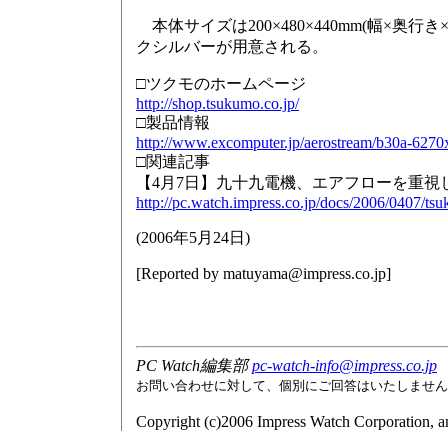
本体サイズは200×480×440mm(幅×奥
クシルバーが用意される。
□ツクモのホームページ
http://shop.tsukumo.co.jp/
□製品情報
http://www.excomputer.jp/aerostream/b30a-6270
□関連記事
【4月7日】九十九電機、エアフローを重視した「
http://pc.watch.impress.co.jp/docs/2006/0407/ts
(
2006年5月24日
)
[Reported by
matuyama@impress.co.jp
]
PC Watch編集部
pc-watch-info@impress.co.jp
お問い合わせに対して、個別にご回答はいたしません
Copyright (c)2006 Impress Watch Corporation, an