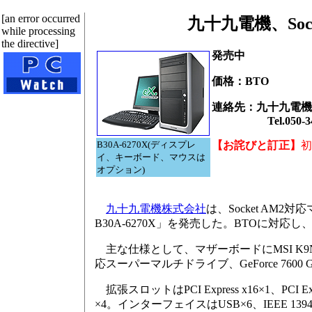
[an error occurred
九十九電機、Sock
while processing
the directive]
発売中
価格：BTO
連絡先：九十九電機
Tel.050-3486
B30A-6270X(ディスプレ
【お詫びと訂正】
初
イ、キーボード、マウスは
オプション)
九十九電機株式会社
は、Socket AM2対応
B30A-6270X」を発売した。BTOに対応し、
主な仕様として、マザーボードにMSI K9N SLI 
応スーパーマルチドライブ、GeForce 7600 GT
拡張スロットはPCI Express x16×1、PCI
×4。インターフェイスはUSB×6、IEEE 1394×1、