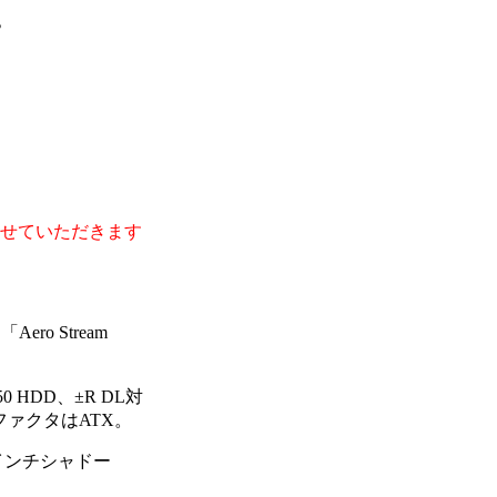
せていただきます
ero Stream
0 HDD、±R DL対
ームファクタはATX。
3.5インチシャドー