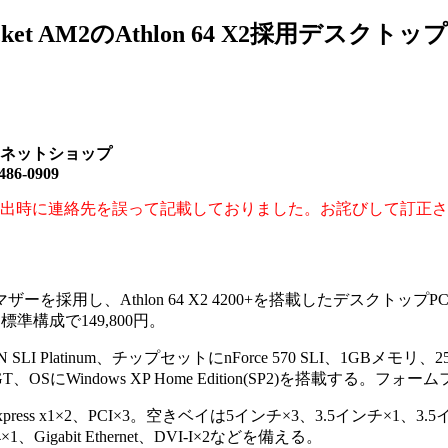
et AM2のAthlon 64 X2採用デスクトップ
ネットショップ
-0909
出時に連絡先を誤って記載しておりました。お詫びして訂正さ
マザーを採用し、Athlon 64 X2 4200+を搭載したデスクトップPC「A
標準構成で149,800円。
Platinum、チップセットにnForce 570 SLI、1GBメモリ、25
、OSにWindows XP Home Edition(SP2)を搭載する。フォ
 Express x1×2、PCI×3。空きベイは5インチ×3、3.5インチ×1、
Gigabit Ethernet、DVI-I×2などを備える。