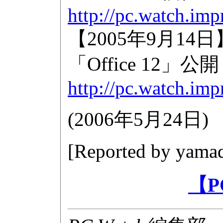
http://pc.watch.im
【2005年9月14
「Office 12」公開
http://pc.watch.im
(
2006年5月24日
)
[Reported by
yamad
【P