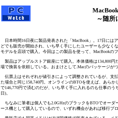
MacB
～随所
日本時間16日夜に製品発表された「MacBook」。17日に
どでも販売が開始され、いち早く手にしたユーザーも少なくない
モデルを店頭で購入。今回はこの製品を使って、MacBook
製品はアップルストア銀座にて購入。本体価格は134,800円
場で換装を依頼している。おまけとして.Macのパッケージが
伝票上はそれぞれが値引きによって調整されているが、支払
た場合と同じ158,740円。オンラインのBTOを使えば、あらか
で146,770円で済むのだが、いち早く手に入れるのも仕事の
日)。
ちなみに筆者は個人でも2.0GHzのブラックをBTOでオー
ース機として購入しているので、いずれ機会があれば移行プ