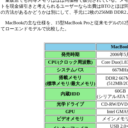
量販店でも同等メモリはほぼ同価格で販売されている。メモリ
トを現金値引きと考えられるユーザーなら出費はBTOとほぼ
の方法があるかどうかは別にして、手元に2枚の256MB DDR
MacBookの主な仕様を、15型MacBook Proと従来モデ
てローエンドモデルで比較した。
MacBoo
発売時期
2006年5
CPU(クロック周波数)
Core Duo(1.
システムバス
667MH
搭載メモリ
DDR2 667
(512MB/2
(標準メモリ/最大メモリ)
60GB
内蔵HDD
(シリアルATA 54
光学ドライブ
CD-RW/DVD
GPU
Intel GMA
ビデオメモリ
メインメモ
USB 2.0