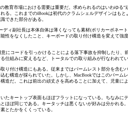
、米国の教育市場における需要は重要だ。求められるのはいわゆる“
る。これまでのiBookは初代のクラムシェルデザインはもと
意識できた部分がある。
、ムーディ副社長は本体自体は薄くなっても素材(ポリカーボネート
可能性をなくしたこと、キーボードの取り付け構造を変えて強
eで、不用意にコードを引っかけることによる落下事故を抑制したり
する仕組みに変えるなど、トータルでの取り組みが行なわれて
取り付け構造にもある。従来まではパームレスト部分を含むパ
む構造が採られていた。しかし、MacBookではこのパーム
る構造だ。これは前出の頑丈さを高めることに加えて、児童に
いたキートップ表面もほぼフラットになっている。ちなみにテ
品とほぼ同じである。キータッチは悪くないが好みは分かれる
要素とたかをくくっている。