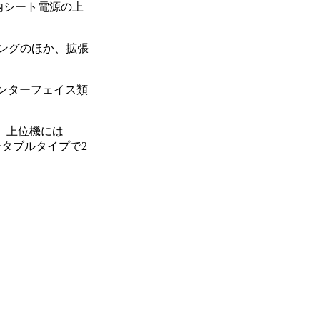
機内シート電源の上
リングのほか、拡張
え、インターフェイス類
、上位機には
ポータブルタイプで2