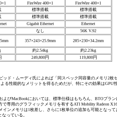
00×1
FireWire 400×1
FireWire 400×1
載
標準搭載
標準搭載
載
標準搭載
標準搭載
rnet
Gigabit Ethernet
Ethernet
なし
56K V.92
.5mm
357×243×25.9mm
285×230×34.2mm
g
約2.54kg
約2.23kg
円
249,800円
119,800円
であるデビッド・ムーディ氏によれば「同スペック同容量のメモリ2
よる性能的なメリットを得るためだが、特にその効果はGPU
niおよびMacBookにおいては、標準仕様はもちろん、BTOプラ
グラフィックメモリを有するATI Mobility Radeon X1
仕様でメインメモリは1枚差し、さらに1枚単位の追加も可能となってお
となっている。