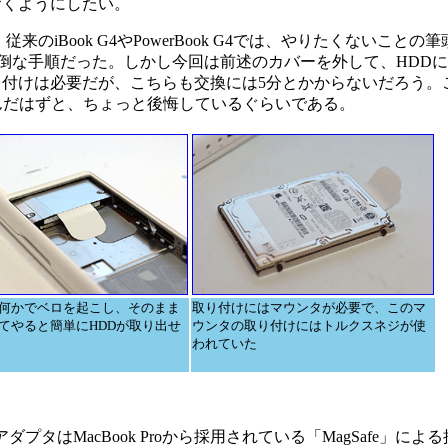
おくようにしたい。
Book G4やPowerBook G4では、やりたくないことの
面倒な手順だった。しかし今回は前述のカバーを外して、HDD
付けは必要だが、こちらも交換には5分とかからないだろう。
んだはずと、ちょっと後悔しているぐらいである。
何かでベロを起こし、そのまま
取り付けにはマウンタが必要で、このマ
てやると簡単にHDDが取り出せ
ウンタの取り付けにはトルクスネジが使
われていた
MacBook Proから採用されている「MagSafe」による接