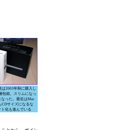
、奥は2003年秋に購入し
G4の梱包箱。スリムになっ
なった。最近はMac
ジもCDサイズになるな
クト化も進んでいる