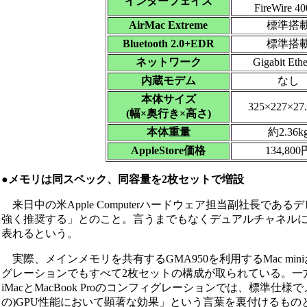
インターフェイス
FireWire 4
AirMac Extreme
標準搭
Bluetooth 2.0+EDR
標準搭
ネットワーク
Gigabit Ethe
内蔵モデム
なし
本体サイズ
325×227×27
(幅×奥行き×高さ)
本体重量
約2.36k
AppleStore価格
134,800
●メモリは同スペック、同容量を2枚セットで増設
来日中の米Apple Computerハードウェア担当副社長
強く推奨する」とのこと。言うまでもなくデュアルチャネルに
表れるという。
実際、メインメモリを共有するGMA950を利用するMac mi
グレーションでもすべて2枚セットの構成が取られている。一方で専用の
iMacとMacBook Proのコンフィグレーションでは、標準
の)GPU性能において顕著な効果」という言葉を裏付けるもの