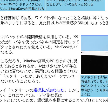
/DVD-ROMコンボドライブだが、
なるとグリーンの点灯へと変わる
ルにはSuperDriveが搭載される
終型とほぼ同じである。ワイド仕様になったことと格段に薄くな
のまま手に取ると、見た目以上の重量感(2.36kg)にちょっ
マグネット式の開閉機構を採用している。'99
かったが、バネを使ったパネルの固定を行なって
ッとされたのを覚えている。MacBookのパ
行なえる。
だろう。Windows搭載のPCではすでに見
抑えてあるとされるが、やはり少なからず存在
狭いとは言わないが、実用になる範囲はそれな
イドスクリーンだが、あくまでパーソナルユー
マグネットは液晶
もないということだろう。
内蔵されている。
わざとクリップを
リアワイドスクリーンの
選択肢が加わった
。しかし
用時はうっかり何
ように
はない。これについてムーディ副社長は
ターゲットとしているため、選択肢を多様にすることでプロとして