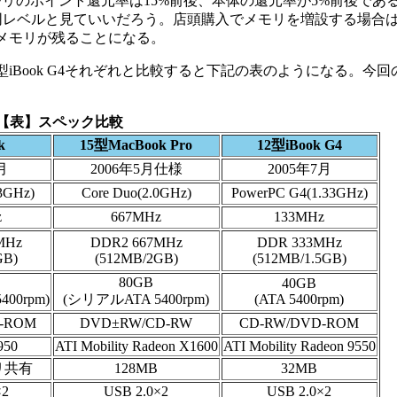
のポイント還元率は15%前後、本体の還元率が5%前後であ
同レベルと見ていいだろう。店頭購入でメモリを増設する場合
2メモリが残ることになる。
ルの12型iBook G4それぞれと比較すると下記の表のようになる。
【表】スペック比較
k
15型MacBook Pro
12型iBook G4
月
2006年5月仕様
2005年7月
83GHz)
Core Duo(2.0GHz)
PowerPC G4(1.33GHz)
z
667MHz
133MHz
MHz
DDR2 667MHz
DDR 333MHz
GB)
(512MB/2GB)
(512MB/1.5GB)
80GB
40GB
00rpm)
(シリアルATA 5400rpm)
(ATA 5400rpm)
-ROM
DVD±RW/CD-RW
CD-RW/DVD-ROM
950
ATI Mobility Radeon X1600
ATI Mobility Radeon 9550
リ共有
128MB
32MB
×2
USB 2.0×2
USB 2.0×2