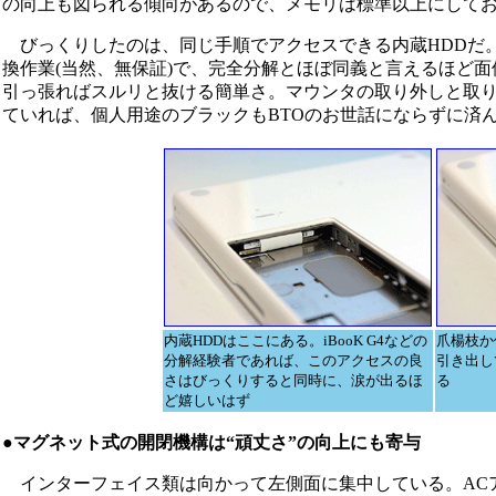
の向上も図られる傾向があるので、メモリは標準以上にして
びっくりしたのは、同じ手順でアクセスできる内蔵HDDだ。従来のi
換作業(当然、無保証)で、完全分解とほぼ同義と言えるほど
引っ張ればスルリと抜ける簡単さ。マウンタの取り外しと取り
ていれば、個人用途のブラックもBTOのお世話にならずに済
内蔵HDDはここにある。iBooK G4などの
爪楊枝か
分解経験者であれば、このアクセスの良
引き出し
さはびっくりすると同時に、涙が出るほ
る
ど嬉しいはず
●マグネット式の開閉機構は“頑丈さ”の向上にも寄与
インターフェイス類は向かって左側面に集中している。ACアダプタは