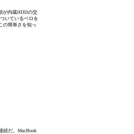
筆頭が内蔵HDDの交
についているベロを
この簡単さを知っ
続だ。MacBook