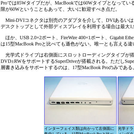
Proでは85Wタイプだが、MacBookでは60Wタイプと
限が60Wということもあって、大いに歓迎すべき点だ。
Mini-DVIコネクタは別売のアダプタを介して、DVIある
デスクトップとして外部ディスプレイを利用する場合は最大1,92
ほか、USB 2.0×2ポート、FireWire 400×1ポート、Gig
は15型MacBook Proと比べても遜色がない。唯一とも言える違いは
光学式ドライブは右側面にスロットローディングタイプが搭載さ
DVD±RWをサポートするSuperDriveが搭載される。ただし
層書き込みをサポートするのは、17型MacBook Proのみである
インターフェイス類は向かって左側面に
光学ドラ
集中している。15型MacBook Proと比べ
ィングタ