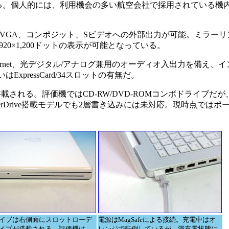
なっている。個人的には、利用機会の多い航空会社で採用されている
いはVGA、コンポジット、Sビデオへの外部出力が可能。ミラー
0×1,200ドットの表示が可能となっている。
abit Ethernet、光デジタル/アナログ兼用のオーディオ入出力を備
ExpressCard/34スロットの有無だ。
れる。評価機ではCD-RW/DVD-ROMコンボドライブだが
SuperDrive搭載モデルでも2層書き込みには未対応。現時点では
。
イブは右側面にスロットローデ
電源はMagSafeによる接続。充電中はオ
イプが搭載される。評価機は
レンジで転倒しているが、満充電状態に