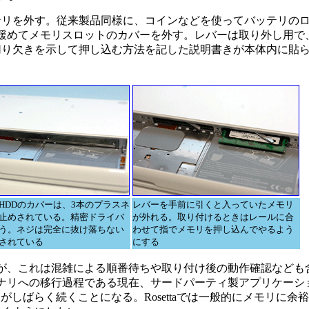
リを外す。従来製品同様に、コインなどを使ってバッテリの
緩めてメモリスロットのカバーを外す。レバーは取り外し用で
切り欠きを示して押し込む方法を記した説明書きが本体内に貼
HDDのカバーは、3本のプラスネ
レバーを手前に引くと入っていたメモリ
止めされている。精密ドライバ
が外れる。取り付けるときはレールに合
う。ネジは完全に抜け落ちない
わせて指でメモリを押し込んでやるよう
されている
にする
が、これは混雑による順番待ちや取り付け後の動作確認なども
ナリへの移行過程である現在、サードパーティ製アプリケーシ
況がしばらく続くことになる。Rosettaでは一般的にメモリに