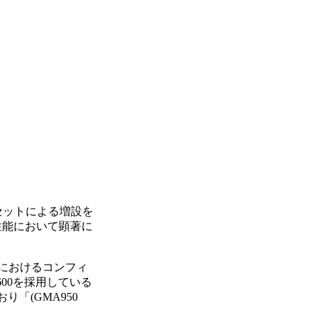
枚セットによる増設を
性能において顕著に
ンにおけるコンフィ
600を採用している
り「(GMA950