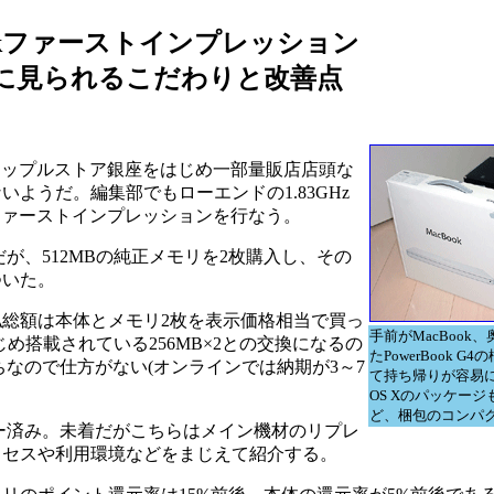
ookファーストインプレッション
に見られるこだわりと改善点
はアップルストア銀座をはじめ一部量販店店頭な
ようだ。編集部でもローエンドの1.83GHz
のファーストインプレッションを行なう。
だが、512MBの純正メモリを2枚購入し、その
ついた。
総額は本体とメモリ2枚を表示価格相当で買っ
手前がMacBook
じめ搭載されている256MB×2との交換になるの
たPowerBook 
うちなので仕方がない(オンラインでは納期が3～7
て持ち帰りが容易に
OS Xのパッケー
ど、梱包のコンパ
ダー済み。未着だがこちらはメイン機材のリプレ
ロセスや利用環境などをまじえて紹介する。