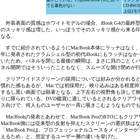
ても遜色がない
CD-RW
上位2モデ
外装表面の質感はホワイトモデルの場合、iBook G4の最
のスッキリ感は増した。いっぽうでそのスッキリ感から来る印象
なる。
すでに紹介されているようにMacBook本体にラッチはなく、
年に発表されたクラムシェル型の初代iBookにもラッチはな
いたため、パネルを閉じる最後の瞬間は、まさに貝のごとくパク
ネル開閉ではそういったこともなく、スムーズな開け閉めが
クリアワイドスクリーンの採用については好みが分かれるところ
慣れた感もあるが、Macでは初採用だ。映り込みはある程度
するし黒い画面では顕著となる。上下左右の視野角も決して
りに限られている。DVD鑑賞に適しているとされるクリアワ
ス向けで、何人ものユーザーが一斉に覗きこむようなもので
MacBookの発表とあわせて、MacBook ProのBTOにもク
MacBook側には従来型の反射を抑えたスクリーンの選択肢
「MacBook Proは、プロフェッショナルユースをメイン
えるため」と、想定するユーザー層の違いを挙げた。