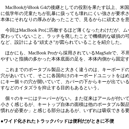
MacBookがiBook G4の後継としての役割を果たす以上
に低学年の児童たちが乱暴に扱っても壊れにくい強さが要求され
本体にそれなりの厚みがあったことで、見るからに頑丈さを
今回はMacBook Proに匹敵するほど薄くなったわけだが
変わっていないこと、ラッチを廃したことで機構的な破損の
など、設計による“頑丈さ”が図られていることを紹介した。
ほかにも、MacBook Proから採用されているMagSaf
やすいと指摘の多かった本体底面の足を、本体内側から固定
これまでのポータブル製品と大きく違うのは、キーボードの
穴があいていて、そこに各国向けのキーボードユニットをはめ込
にキー個々の穴が開いていて、カバーの下からキーが出てい
すなどのイタズラを抑止する目的もあるという。
個々のキーにはテーパーがない。また従来はアールが付いて
小さく感じるが、キートップ自体の面積は他のポータブル製
慣れが必要か」と感じる部分はあるが、いずれは吸収できる
●ワイド化されたトラックパッドは便利だがときに不便