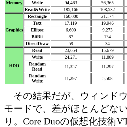
Memory
Write
94,463
56,365
Read&Write
185,166
108,532
Rectangle
160,000
21,174
Text
17,119
19,946
Graphics
Ellipse
6,600
9,273
BitBit
87
134
DirectDraw
59
34
Read
23,654
15,679
Write
24,271
11,889
Randam
HDD
11,357
11,297
Read
Randam
11,297
5,508
Write
その結果だが、ウィンドウ
モードで、差がほとんどな
り。Core Duoの仮想化技術V