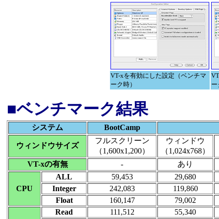
VT-xを有効にした設定（ベンチマ
V
ーク時）
ー
■ベンチマーク結果
システム
BootCamp
フルスクリーン
ウィンドウ
ウィンドウサイズ
（1,600x1,200）
（1,024x768）
VT-xの有無
-
あり
ALL
59,453
29,680
CPU
Integer
242,083
119,860
Float
160,147
79,002
Read
111,512
55,340