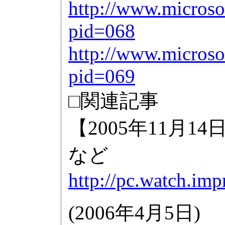
http://www.microso
pid=068
http://www.microso
pid=069
□関連記事
【2005年11月1
など
http://pc.watch.im
(
2006年4月5日
)