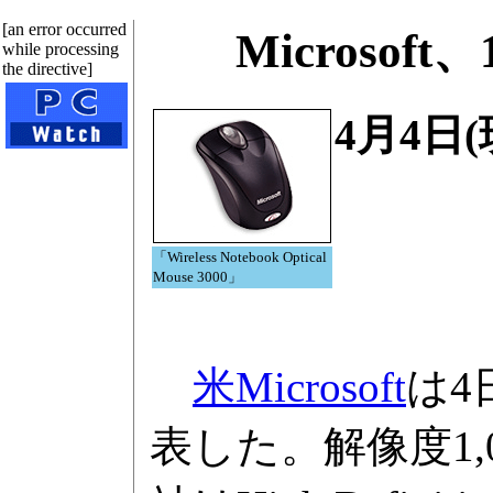
[an error occurred
Microsof
while processing
the directive]
4月4日
「Wireless Notebook Optical
Mouse 3000」
米Microsoft
は4
表した。解像度1,0