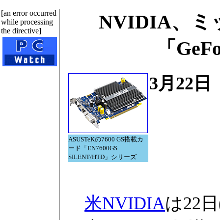
[an error occurred
NVIDIA、
while processing
the directive]
「GeFor
3月22
ASUSTeKの7600 GS搭載カ
ード「EN7600GS
SILENT/HTD」シリーズ
米NVIDIA
は22