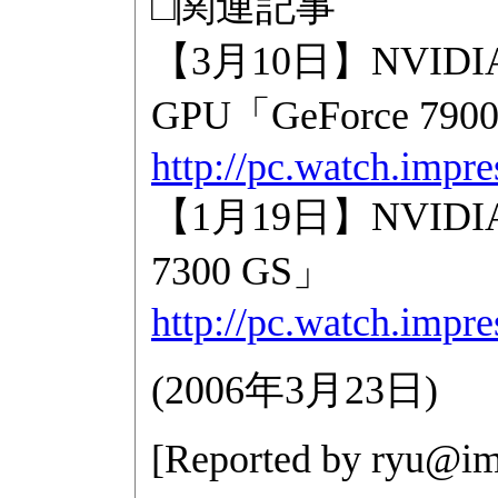
□関連記事
【3月10日】NVI
GPU「GeForce 790
http://pc.watch.impr
【1月19日】NVID
7300 GS」
http://pc.watch.impr
(
2006年3月23日
)
[Reported by
ryu@imp