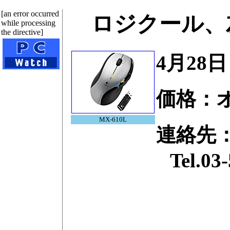
[an error occurred
ロジクール、
while processing
the directive]
4月28
価格：
MX-610L
連絡先
Tel.03-535