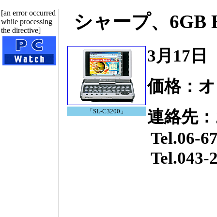
[an error occurred
シャープ、6GB 
while processing
the directive]
3月17日
価格：オ
「SL-C3200」
連絡先：
Tel.06-6794
Tel.043-299