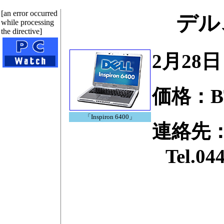
[an error occurred
デル
while processing
the directive]
2月28
価格：B
「Inspiron 6400」
連絡先
Tel.044-55