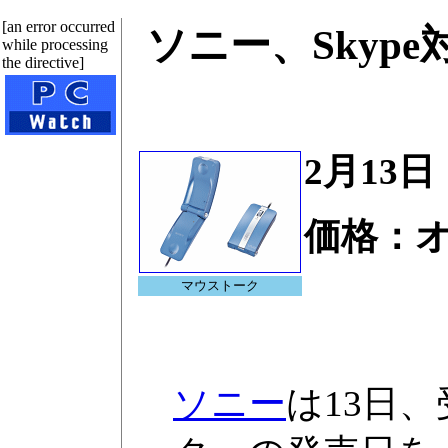
[an error occurred
ソニー、Skyp
while processing
the directive]
2月13
価格：
マウストーク
ソニー
は13日