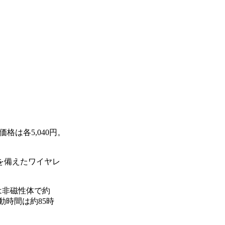
格は各5,040円。
を備えたワイヤレ
は非磁性体で約
動時間は約85時