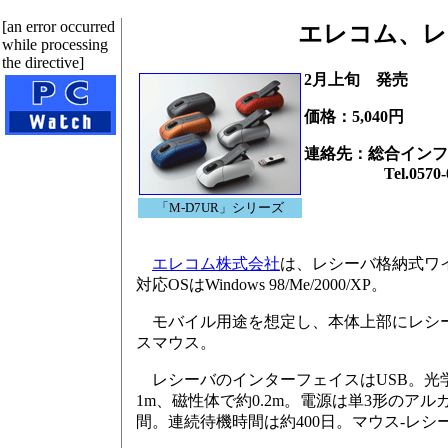
[an error occurred
エレコム、レ
while processing
the directive]
2月上旬 発売
価格：5,040円
連絡先：総合インフ
Tel.0570-08
「M-D7UR」シリーズ
エレコム株式会社
は、レシーバ格納式ワイ
対応OSはWindows 98/Me/2000/XP。
モバイル用途を想定し、本体上部にレシー
スマウス。
レシーバのインターフェイスはUSB。光学
1m、磁性体で約0.2m。電源は単3形のア
間。連続待機時間は約400日。マウス-レシー